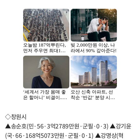
◇창원시
▲송순호(민·56·3억2789만원·군필·0·3) ▲강기윤
(국·66·168억5073만원·군필·0·1) ▲강명상(혁