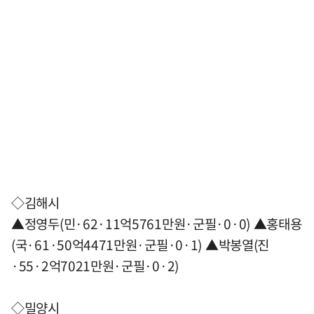
◇김해시
▲정영두(민·62·11억5761만원·군필·0·0) ▲홍태용
(국·61·50억4471만원·군필·0·1) ▲박봉열(진
·55·2억7021만원·군필·0·2)
◇밀양시