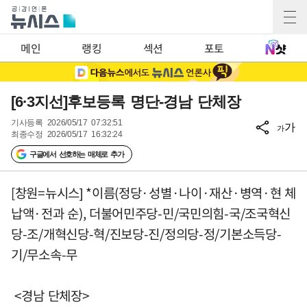
메인
랭킹
섹션
포토
[6·3지선]후보등록 명단-경남 단체장
기사등록
2026/05/17 07:32:51
가
가
최종수정
2026/05/17 16:32:24
구글에서 선호하는 매체로 추가
[창원=뉴시스] *이름(정당·성별·나이·재산·병역·현 체
납액·전과 순), 더불어민주당-민/국민의힘-국/조국혁신
당-조/개혁신당-혁/진보당-진/정의당-정/기본소득당-
기/무소속-무
<경남 단체장>