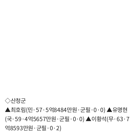
◇산청군
▲최호림(민·57·5억8484만원·군필·0·0) ▲유명현
(국·59·4억5657만원·군필·0·0) ▲이황석(무·63·7
억8593만원·군필·0·2)