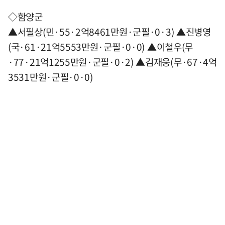
◇함양군
▲서필상(민·55·2억8461만원·군필·0·3) ▲진병영
(국·61·21억5553만원·군필·0·0) ▲이철우(무
·77·21억1255만원·군필·0·2) ▲김재웅(무·67·4억
3531만원·군필·0·0)