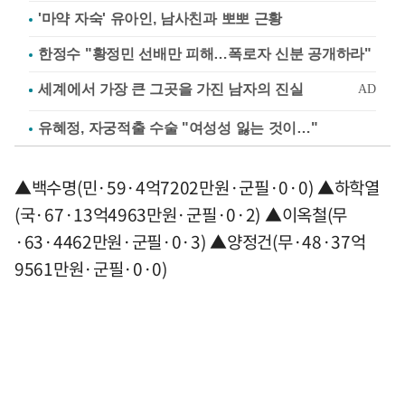
'마약 자숙' 유아인, 남사친과 뽀뽀 근황
한정수 "황정민 선배만 피해…폭로자 신분 공개하라"
유혜정, 자궁적출 수술 "여성성 잃는 것이…"
▲백수명(민·59·4억7202만원·군필·0·0) ▲하학열
(국·67·13억4963만원·군필·0·2) ▲이옥철(무
·63·4462만원·군필·0·3) ▲양정건(무·48·37억
9561만원·군필·0·0)