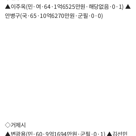
▲이주옥(민·여·64·1억6525만원·해당없음·0·1) ▲
안병구(국·65·10억6270만원·군필·0·0)
◇거제시
▲변광용(민·60·9억1694만원·군필·0·1) ▲김선민