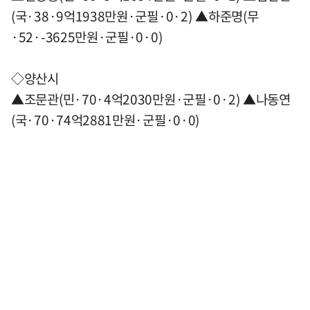
(국·38·9억1938만원·군필·0·2) ▲하준명(무
·52·-3625만원·군필·0·0)
◇양산시
▲조문관(민·70·4억2030만원·군필·0·2) ▲나동연
(국·70·74억2881만원·군필·0·0)