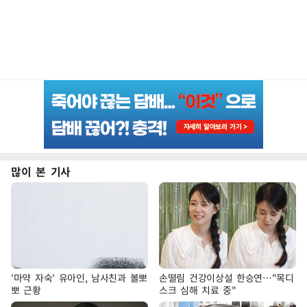
많이 본 기사
'마약 자숙' 유아인, 남사친과 볼뽀
손떨림 건강이상설 한승연…"목디
뽀 근황
스크 심해 치료 중"