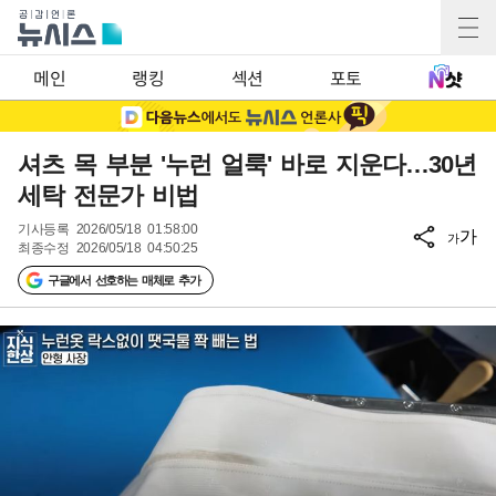
메인
랭킹
섹션
포토
셔츠 목 부분 '누런 얼룩' 바로 지운다…30년
세탁 전문가 비법
기사등록
2026/05/18 01:58:00
가
가
최종수정
2026/05/18 04:50:25
구글에서 선호하는 매체로 추가