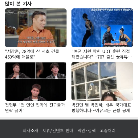
많이 본 기사
"서장훈, 28억에 산 서초 건물
"여군 지원 막힌 UDT 훈련 직접
450억에 매물로"
해봤습니다"…707 출신 女유튜버
'완벽 소화'
전현무 "전 연인 집착에 친구들과
박찬민 딸 박민하, 배우·국가대표
연락 끊어"
병행하더니…여유로운 근황 공개
회사소개
제휴/컨텐츠 판매
약관·정책
고충처리