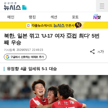
메인
랭킹
섹션
포토
북한, 일본 꺾고 'U-17 여자 亞컵 최다' 5번
째 우승
기사등록
2026/05/17 22:49:23
가
가
구글에서 선호하는 매체로 추가
유정향 4골 앞세워 5-1 대승