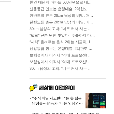
"주식 매일 사고판다"는 美 젊은
남성들…64%가 "나는 인생의
패배자“