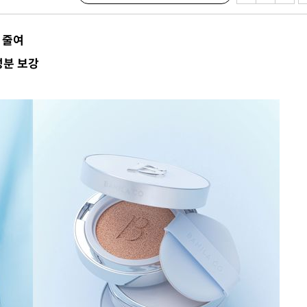
 줄여
성분 보강