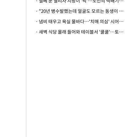
· 엘베 문 열리자 지팡이 '퍽'…노인의 택배기사 폭행 이유
· "20년 병수발했는데 얼굴도 모르는 동생이 유산 절반을"…배다른 형제 상속권 있을까
· 냄비 태우고 욕실 물바다…'치매 의심' 시어머니 검사 권유했다가 '날벼락'
· 새벽 식당 몰래 들어와 테이블서 '쿨쿨'…토사물 남기고 사라진 남성