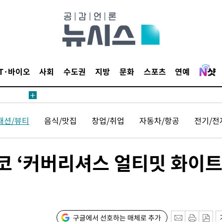
견
 계속[다음
삼겠다"
IT·바이오
사회
수도권
지방
문화
스포츠
연예
안겨드려 죄
패션/뷰티
음식/맛집
창업/취업
자동차/항공
전기/전
견
 ‘커버리셔스 얼티밋 화이트
 계속[다음
삼겠다"
구글에서 선호하는 매체로 추가
안겨드려 죄