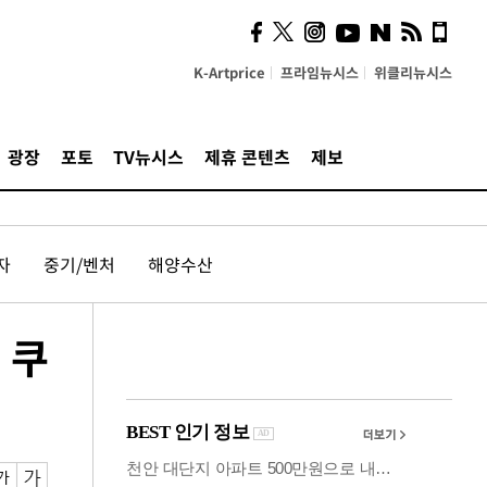
사이 해답 찾았죠"…알을
깨고 나온 '초자아'
K-Artprice
프라임뉴시스
위클리뉴시스
광장
포토
TV뉴시스
제휴 콘텐츠
제보
자
중기/벤처
해양수산
 쿠