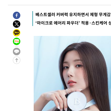
송"
3분 전 >
'최고 37도' 폭염 지속…강원동해안 최대 150㎜ 비
1시간 전 >
[속보]뉴욕증시 상승 마감…S&P 0.6% 나스닥 1.3%↑
베스트셀러 커버력 유지하면서 제형 무게감
‘마이크로 에어리 파우더’ 적용·스킨케어 