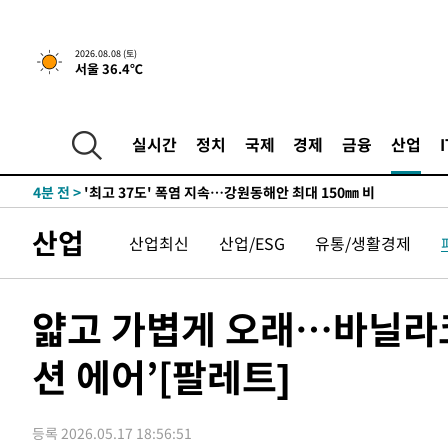
-22451초 전 >
선재도서 해루질 나섰다 실종 60대, 닷새 만에 숨진 채 발
-19985초 전 >
남자 농구, 나고야 아시안게임서 '홈팀' 일본과 한일전
2026.08.08 (토)
서울 36.4℃
-19361초 전 >
여수 오동도 해상서 모터보트 전복…1명 사망·1명 실종
-15588초 전 >
극한폭염 한풀 꺾이지만…'낮 최고 35도' 무더위, 열대야
주 날씨]
-12606초 전 >
축구협회 "압수수색·성접대 논란 사과…쇄신의 기회로 
실시간
정치
국제
경제
금융
산업
-11123초 전 >
[속보]'압수수색·성접대 논란' 축구협회 "실망과 걱정 
송"
4분 전 >
'최고 37도' 폭염 지속…강원동해안 최대 150㎜ 비
1시간 전 >
[속보]뉴욕증시 상승 마감…S&P 0.6% 나스닥 1.3%↑
산업
산업최신
산업/ESG
유통/생활경제
-28654초 전 >
강릉에 시간당 81.4㎜ 물폭탄…도로 잠기고 담벼락 붕괴
-24761초 전 >
백운산서 80년근 천종산삼 9뿌리 발견…감정가 1.3억원
-22471초 전 >
선재도서 해루질 나섰다 실종 60대, 닷새 만에 숨진 채 발
얇고 가볍게 오래…바닐라코
-20005초 전 >
남자 농구, 나고야 아시안게임서 '홈팀' 일본과 한일전
션 에어’[팔레트]
-19381초 전 >
여수 오동도 해상서 모터보트 전복…1명 사망·1명 실종
-15608초 전 >
극한폭염 한풀 꺾이지만…'낮 최고 35도' 무더위, 열대야
주 날씨]
-12626초 전 >
축구협회 "압수수색·성접대 논란 사과…쇄신의 기회로 
등록 2026.05.17 18:56:51
-11143초 전 >
[속보]'압수수색·성접대 논란' 축구협회 "실망과 걱정 