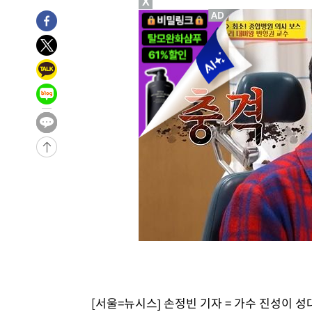
X
-31171초 전 >
[속보]코스피, 301.88포인트(4.58%) 내린 6296.38 마
-31036초 전 >
[속보]원·달러 환율, 0.7원 내린 1423.8원 마감
-28635초 전 >
"여기 떨어졌다"…다누리, 스페이스X 로켓 달 충돌 흔적
-25680초 전 >
손흥민, 5경기 연속골 실패…LAFC는 승부차기 끝 과달
-18281초 전 >
내일까지 39도 '펄펄'…기상청 "태풍 지나며 폭염 잠시 
-17918초 전 >
트럼프, 한국계 진보 주지사 후보 맹공…"공산주의가 최대
-17896초 전 >
"美간섭에 합의 지연"…트럼프, '이란 호르무즈 통제권'
-14416초 전 >
[속보]산업장관 "李정부, 원전 반대 안해…안정 전력 위
-13113초 전 >
[속보]경찰, '홍명보 선임 논란' 대한축구협회·축구회관 
색
-12500초 전 >
[속보]산업장관 "美무역법 제301조 과잉생산 결과 발표 8
상
-12293초 전 >
[속보]코스피 매도사이드카 발동…4%대 급락
-11565초 전 >
[속보]전남광주 초대 시민추천 부시장에 백승주·윤난실
-9126초 전 >
서울 열대야 15일째 지속…비공식 '초열대야' 30도 넘어
-7693초 전 >
[속보]코스닥, 2.15포인트(0.27%) 내린 797.44 출발
-7676초 전 >
[속보]코스피, 119.51포인트(1.81%) 내린 6478.75 개장
[서울=뉴시스] 손정빈 기자 = 가수 진성이 
-4123초 전 >
6월 경상수지 497.3억 달러…두 달 연속 사상 최대