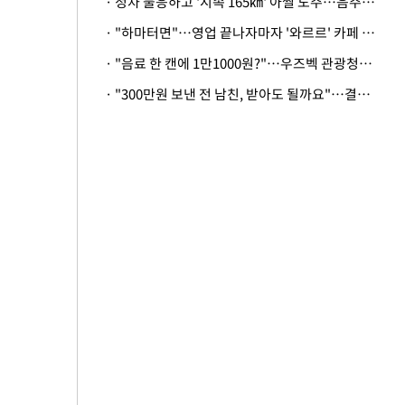
· 정차 불응하고 '시속 165㎞' 아찔 도주…음주운전자 체포
· "하마터면"…영업 끝나자마자 '와르르' 카페 테라스 덮친 대리석 외벽
· "음료 한 캔에 1만1000원?"…우즈벡 관광청까지 나섰다, 유튜버 폭로 후폭풍
· "300만원 보낸 전 남친, 받아도 될까요"…결혼 앞둔 예비신부의 뜻밖 고충