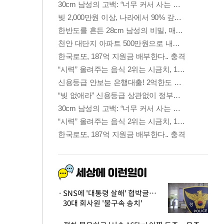
SNS에 '대통령 살해' 협박글…
30대 회사원 '불구속 송치'