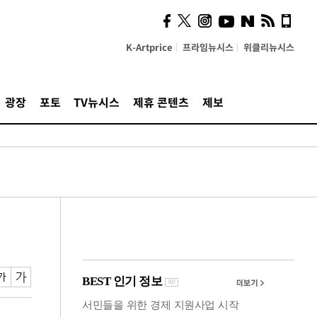
"5·8·9호선 출퇴근 혼잡,
정부 국비지원 필요"
K-Artprice
프라임뉴시스
위클리뉴시스
광장
포토
TV뉴시스
제휴 콘텐츠
제보