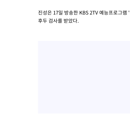
-4074초 전 >
서울 낮 39도 '폭염중대경보'…40도 관측 가능성도
진성은 17일 방송한 KBS 2TV 예능프로그
-1436초 전 >
미 워싱턴주 스포캔 시의 통제불능 3개 산불, 방화선 일부 
후두 검사를 받았다.
1시간 전 >
[속보] 호르무즈 해협 이란-오만 협상 기대속 뉴욕증시 혼조 
0.49%↑