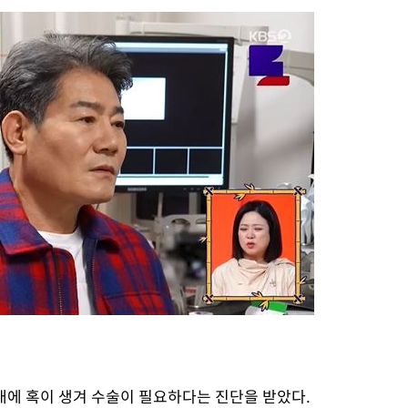
감
 포착
라하라 격파
꺾인다"
 위협"
 수용할까
해 불가피"
등 압수수
월 중 예
성대에 혹이 생겨 수술이 필요하다는 진단을 받았다.