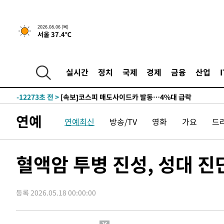
-18261초 전 >
내일까지 39도 '펄펄'…기상청 "태풍 지나며 폭염 잠시 
-17898초 전 >
트럼프, 한국계 진보 주지사 후보 맹공…"공산주의가 최대
2026.08.06 (목)
서울 37.4℃
-17876초 전 >
"美간섭에 합의 지연"…트럼프, '이란 호르무즈 통제권'
-14396초 전 >
[속보]산업장관 "李정부, 원전 반대 안해…안정 전력 위
-13093초 전 >
[속보]경찰, '홍명보 선임 논란' 대한축구협회·축구회관 
실시간
정치
국제
경제
금융
산업
색
-12480초 전 >
[속보]산업장관 "美무역법 제301조 과잉생산 결과 발표 8
상
-12273초 전 >
[속보]코스피 매도사이드카 발동…4%대 급락
-11545초 전 >
[속보]전남광주 초대 시민추천 부시장에 백승주·윤난실
연예
연예최신
방송/TV
영화
가요
드
-9106초 전 >
서울 열대야 15일째 지속…비공식 '초열대야' 30도 넘어
-7673초 전 >
[속보]코스닥, 2.15포인트(0.27%) 내린 797.44 출발
-7656초 전 >
[속보]코스피, 119.51포인트(1.81%) 내린 6478.75 개장
혈액암 투병 진성, 성대 
-4103초 전 >
6월 경상수지 497.3억 달러…두 달 연속 사상 최대
-4054초 전 >
서울 낮 39도 '폭염중대경보'…40도 관측 가능성도
등록 2026.05.18 00:00:00
-1416초 전 >
미 워싱턴주 스포캔 시의 통제불능 3개 산불, 방화선 일부 
1시간 전 >
[속보] 호르무즈 해협 이란-오만 협상 기대속 뉴욕증시 혼조 
0.49%↑
-31241초 전 >
[속보]코스닥, 800p 회복…0.26% 오른 801.67 마감