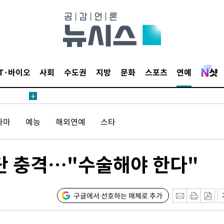
꺾인다"
 위협"
 수용할까
해 불가피"
등 압수수
IT·바이오
사회
수도권
지방
문화
스포츠
연예
월 중 예
라마
예능
해외연예
스타
진단 충격…"수술해야 한다"
구축
구글에서 선호하는 매체로 추가
마감 다우