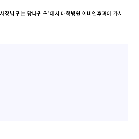
램 '사장님 귀는 당나귀 귀'에서 대학병원 이비인후과에 가서
구축
마감 다우