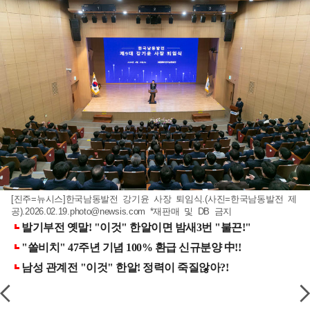
[진주=뉴시스]한국남동발전 강기윤 사장 퇴임식.(사진=한국남동발전 제
공)
.2026.02.19.photo@newsis.com
*재판매 및 DB 금지