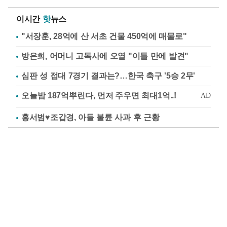
이시간
핫
뉴스
"서장훈, 28억에 산 서초 건물 450억에 매물로"
방은희, 어머니 고독사에 오열 "이틀 만에 발견"
심판 성 접대 7경기 결과는?…한국 축구 '5승 2무'
홍서범♥조갑경, 아들 불륜 사과 후 근황