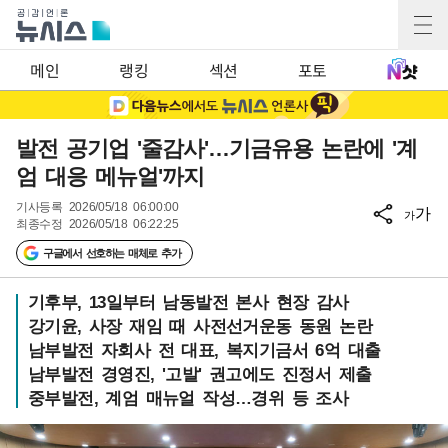
메인
랭킹
섹션
포토
발전 공기업 '줄감사'…기금유용 논란에 '계
엄 대응 메뉴얼'까지
기사등록
2026/05/18 06:00:00
가
가
최종수정
2026/05/18 06:22:25
구글에서 선호하는 매체로 추가
기후부, 13일부터 남동발전 본사 현장 감사
강기윤, 사장 재임 때 사전선거운동 동원 논란
남부발전 자회사 전 대표, 복지기금서 6억 대출
남부발전 경영진, '고발' 권고에도 진정서 제출
중부발전, 계엄 매뉴얼 작성…경위 등 조사