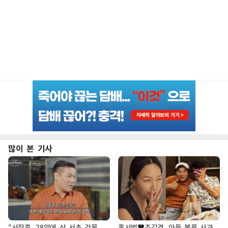
많이 본 기사
"서장훈, 28억에 산 서초 건물
홍서범♥조갑경, 아들 불륜 사과