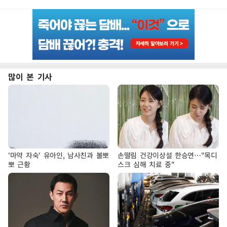
많이 본 기사
'마약 자숙' 유아인, 남사친과 볼뽀
손떨림 건강이상설 한승연…"목디
뽀 근황
스크 심해 치료 중"