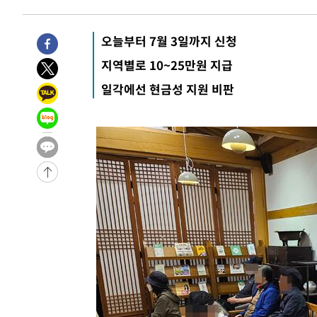
-1260초 전 >
[속보] 뉴욕증시, 일제 하락 마감…나스닥 0.06%↓
-29993초 전 >
[속보]국힘 윤리위, '돌려차기 발언' 진종오·서범수 징계
오늘부터 7월 3일까지 신청
-25318초 전 >
[속보] 7월 중국 수출 23.9%↑ 수입 27.5%↑…무역총
지역별로 10~25만원 지급
25.3%↑
-22478초 전 >
[속보]'채상병 순직 책임' 임성근, 항소심도 징역 3년
일각에선 현금성 지원 비판
-22344초 전 >
[속보]종합특검, '관저이전 봐주기 감사' 유병호 구속기소
-18944초 전 >
민주 콩고 에볼라환자 4천명 돌파, 4053명 발생 1850명
-18194초 전 >
[속보]'300억원대 사기 혐의' 차가원 대표 구속 송치
-17388초 전 >
"미 전국적 살모네라 식중독 원인은 멕시코산 할라피뇨"--
-15901초 전 >
[속보]경찰·노동부, HL만도 평택사업장 끼임 사망 관련
-15782초 전 >
[속보]합수본, '투표율 허위 입력' 중앙·서울·경기도 선관
압수수색
-15537초 전 >
[속보]원·달러 환율, 오전 9시 1423.8원
-15333초 전 >
[속보]삼성전자·SK하이닉스 동반 강보합…1%대 상승 
-15319초 전 >
[속보]코스닥, 5.95포인트(0.74%) 상승한 807.62개장
-15287초 전 >
[속보]코스피, 6300선 재탈환…1.09% 오른 6365.07 
-12452초 전 >
시리아 다마스쿠스 교외에서 미니버스 폭발.. 14명 부상, 
태
-11750초 전 >
입추에도 극한더위…서울 낮 39도 '폭염중대경보'