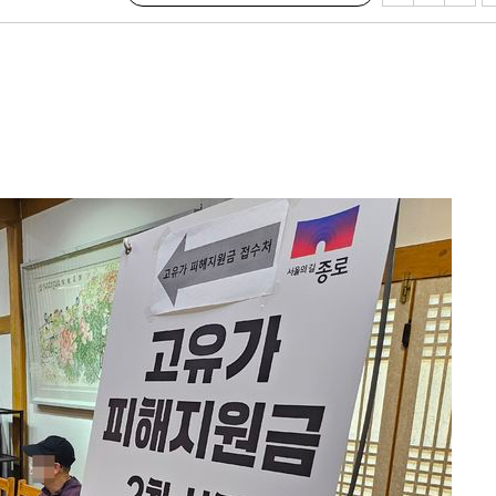
 절차 개시
액
 사망
 CDC
 압수수색
위 등 9곳
출발
개장
3명은 중