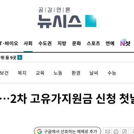
 사망
 CDC
IT·바이오
사회
수도권
지방
문화
스포츠
연예
 압수수색
위 등 9곳
/보건
복지
교육
노동
환경
날씨
수능
출발
개장
…2차 고유가지원금 신청 첫
3명은 중
에서 두차
0일 후 발
구글에서 선호하는 매체로 추가