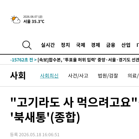
25.3%↑
-22458초 전 >
[속보]'채상병 순직 책임' 임성근, 항소심도 징역 3년
-22324초 전 >
[속보]종합특검, '관저이전 봐주기 감사' 유병호 구속기소
2026.08.07 (금)
서울 35.3℃
-18924초 전 >
민주 콩고 에볼라환자 4천명 돌파, 4053명 발생 1850명
-18174초 전 >
[속보]'300억원대 사기 혐의' 차가원 대표 구속 송치
-17368초 전 >
"미 전국적 살모네라 식중독 원인은 멕시코산 할라피뇨"--
실시간
정치
국제
경제
금융
산업
-15881초 전 >
[속보]경찰·노동부, HL만도 평택사업장 끼임 사망 관련
-15762초 전 >
[속보]합수본, '투표율 허위 입력' 중앙·서울·경기도 선관
압수수색
-15517초 전 >
[속보]원·달러 환율, 오전 9시 1423.8원
사회
사회최신
사건/사고
법원/검찰
의료
-15313초 전 >
[속보]삼성전자·SK하이닉스 동반 강보합…1%대 상승 
-15299초 전 >
[속보]코스닥, 5.95포인트(0.74%) 상승한 807.62개장
-15267초 전 >
[속보]코스피, 6300선 재탈환…1.09% 오른 6365.07 
"고기라도 사 먹으려고요"
-12432초 전 >
시리아 다마스쿠스 교외에서 미니버스 폭발.. 14명 부상, 
태
'북새통'(종합)
-11730초 전 >
입추에도 극한더위…서울 낮 39도 '폭염중대경보'
-6694초 전 >
이란, 호르무즈서 "적국 목표물들"과 대치로 남부 케슘섬
례 큰 폭발음
-5409초 전 >
[속보]美, 폴리실리콘 수입 규제…파생제품 15% 관세, 12
등록 2026.05.18 16:06:51
효
-3560초 전 >
[속보]트럼프, 美 원정출산 금지 행정명령 서명