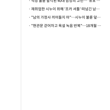
· 직장 불륜 발각된 40대 남성의 고민…"유포 동료 명예훼손·협박죄 고소 가능할까"
· 재취업한 시누이 위해 '조카 셔틀' 떠넘긴 남편…아내 "난 못한다"
· "남의 가정사 끼어들지 마"…시누이 불륜 덮으려는 남편에 억울한 아내
· "현관문 걷어차고 욕설 녹음 반복"…18개월 아기 키우는 집 뒤흔든 '앞집의 비극'