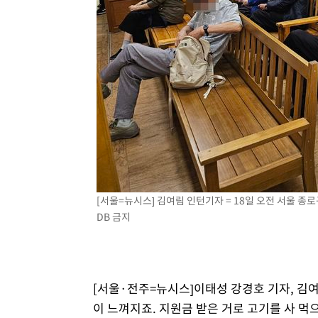
-6714초 전 >
이란, 호르무즈서 "적국 목표물들"과 대치로 남부 케슘섬
례 큰 폭발음
-5429초 전 >
[속보]美, 폴리실리콘 수입 규제…파생제품 15% 관세, 12
효
-3580초 전 >
[속보]트럼프, 美 원정출산 금지 행정명령 서명
-1280초 전 >
[속보] 뉴욕증시, 일제 하락 마감…나스닥 0.06%↓
[서울=뉴시스] 김여림 인턴기자 = 18일 오전 서울 종로구의
DB 금지
[서울·전주=뉴시스]이태성 강경호 기자, 김여
이 느껴지죠. 지원금 받은 거로 고기를 사 먹