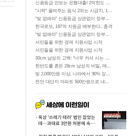
옥상 '쓰레기 테러' 범인 잡았는
데…과태료 3만원 처분에 숙박업
주 허탈