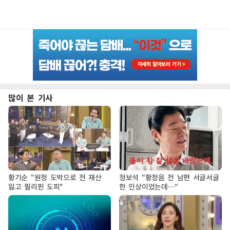
많이 본 기사
황기순 "원정 도박으로 전 재산
정보석 "황정음 전 남편 서글서글
잃고 필리핀 도피"
한 인상이었는데…"