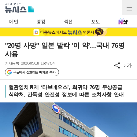
메인
랭킹
섹션
포토
"20명 사망" 일본 발칵 '이 약'…국내 76명
사용
기사등록
2026/05/18 16:47:04
가
가
구글에서 선호하는 매체로 추가
혈관염치료제 ‘타브네오스’, 희귀약 76명 무상공급
식약처, 간독성 안전성 정보에 따른 조치사항 안내