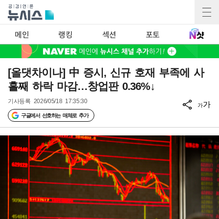
메인
랭킹
섹션
포토
[올댓차이나] 中 증시, 신규 호재 부족에 사
흘째 하락 마감…창업판 0.36%↓
기사등록
2026/05/18 17:35:30
가
가
구글에서 선호하는 매체로 추가