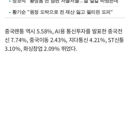
정보석 "황정음 전 남편 서글서글…잘 살길 바랐는데"
황기순 "원정 도박으로 전 재산 잃고 필리핀 도피"
중국롄퉁 역시 5.58%, AI용 통신투자를 발표한 중국전
신 7.74%, 중국이동 2.43%, 지다통신 4.21%, ST신퉁
3.10%, 화싱창업 2.09% 뛰었다.