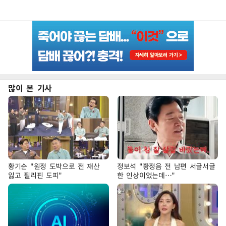
많이 본 기사
황기순 "원정 도박으로 전 재산
정보석 "황정음 전 남편 서글서글
잃고 필리핀 도피"
한 인상이었는데…"