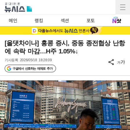
메인
랭킹
섹션
포토
[올댓차이나] 홍콩 증시, 중동 종전협상 난항
에 속락 마감…H주 1.05%↓
기사등록
2026/05/18 18:28:09
가
가
구글에서 선호하는 매체로 추가