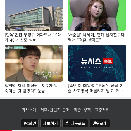
[단독]인천 부평구 아파트서 10대
'서준맘' 박세미, 연하 남자친구와
가 40대 친모 살해
열애 "결혼 생각도"
백혈병 재발 최성원 "치료가 날
[속보]이 대통령 "부동산 공급 기
죽이는 것 같았다" 눈물
존 사고방식 매달리지 말고 과감
히 실천"
회사소개
제휴/컨텐츠 판매
약관·정책
고충처리
PC화면
제보하기
앱 다운로드
맨위로↑