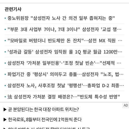
관련기사
중노위원장 "삼성전자 노사 간 의견 일부 좁혀지는 중"
"부문 3대 사업부 7이냐, 7대 3이냐" 삼성전자 '교섭 쟁점' 떠오른 성과급 배분 비율
"모바일로 버텼더니 반도체만 돈 잔치"…삼전 MX 직원 불만 글
'성과급 갈등' 삼성전자 임직원 올 1Q 평균 월급 1200만원선…"역대 최고 수준''
삼성전자 '가처분 일부인용'·'조정 첫날 빈손'…"선제적 긴급조정 시급" 여론 커져
파업기간 중 '평상시' 의미두고 충돌…삼성전자 "노조, 법원결정 호도"
삼성전자 노사, 사후조정 첫날 '평행선'…총파업 D-2 최종 결론 낸다
法 삼성전자 가처분 결정 배경은?…"반도체 특수성 반영"