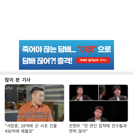
많이 본 기사
"서장훈, 28억에 산 서초 건물
전현무 "전 연인 집착에 친구들과
450억에 매물로"
연락 끊어"