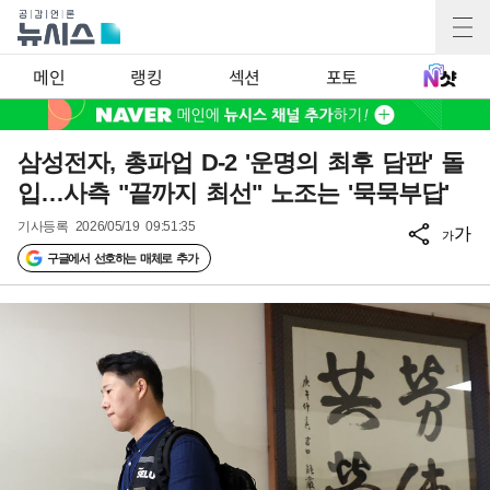
메인
랭킹
섹션
포토
삼성전자, 총파업 D-2 '운명의 최후 담판' 돌
입…사측 "끝까지 최선" 노조는 '묵묵부답'
기사등록
2026/05/19 09:51:35
가
가
구글에서 선호하는 매체로 추가