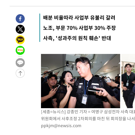
배분 비율따라 사업부 유불리 갈려
노조, 부문 70% 사업부 30% 주장
사측, '성과주의 원칙 훼손' 반대
[세종=뉴시스] 강종민 기자 = 여명구 삼성전자 사측 
위원회에서 사후조정 2차회의를 마친 뒤 회의장을 나서고 
ppkjm@newsis.com