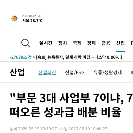
2026.08.07 (금)
서울 28.7℃
-27699초 전 >
[속보] 뉴욕증시, 일제 하락 마감…나스닥 0.06%↓
-31828초 전 >
[속보]美, 폴리실리콘 수입 규제…파생제품 15% 관세, 1
실시간
정치
국제
경제
금융
산업
발효
-29979초 전 >
[속보]트럼프, 美 원정출산 금지 행정명령 서명
-27679초 전 >
[속보] 뉴욕증시, 일제 하락 마감…나스닥 0.06%↓
-31848초 전 >
[속보]美, 폴리실리콘 수입 규제…파생제품 15% 관세, 1
산업
산업최신
산업/ESG
유통/생활경제
발효
-29999초 전 >
[속보]트럼프, 美 원정출산 금지 행정명령 서명
-27699초 전 >
[속보] 뉴욕증시, 일제 하락 마감…나스닥 0.06%↓
"부문 3대 사업부 7이냐, 
떠오른 성과급 배분 비율
등록 2026.05.19 10:19:27
수정 2026.05.19 10:46:23