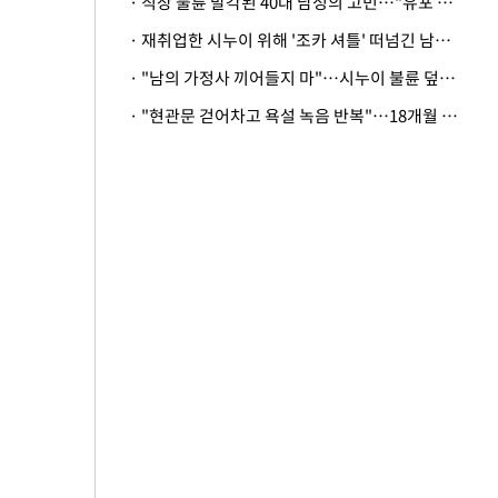
· 직장 불륜 발각된 40대 남성의 고민…"유포 동료 명예훼손·협박죄 고소 가능할까"
· 재취업한 시누이 위해 '조카 셔틀' 떠넘긴 남편…아내 "난 못한다"
· "남의 가정사 끼어들지 마"…시누이 불륜 덮으려는 남편에 억울한 아내
· "현관문 걷어차고 욕설 녹음 반복"…18개월 아기 키우는 집 뒤흔든 '앞집의 비극'