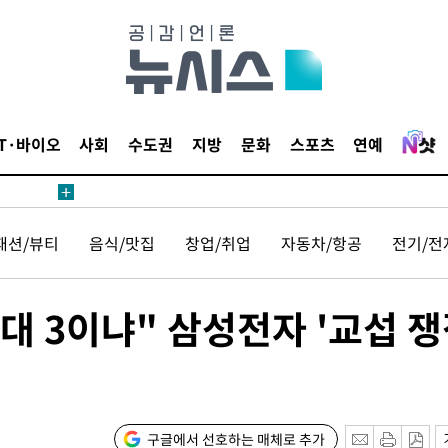
20일 후
IT·바이오
사회
수도권
지방
문화
스포츠
연예
20일 후
패션/뷰티
음식/맛집
창업/취업
자동차/항공
전기/전
7대 3이냐" 삼성전자 '교섭 쟁
구글에서 선호하는 매체로 추가