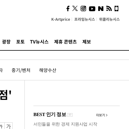
의견, 국토부·LH에 충실히
전달할 것"
K-Artprice
프라임뉴시스
위클리뉴시스
광장
포토
TV뉴시스
제휴 콘텐츠
제보
자
중기/벤처
해양수산
점'