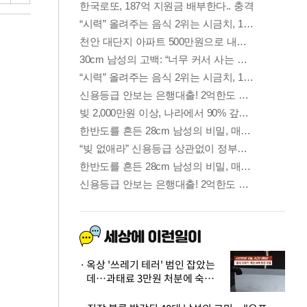
옥상 '쓰레기 테러' 범인 잡았는
데…과태료 3만원 처분에 숙박업
주 허탈