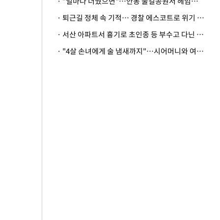
· "얼마나 더웠으면"…안동 물길공원서 헤엄친 구렁이 '소동'
· 퇴근길 정체 속 기적… 경찰 에스코트로 위기 넘긴 생후 2일 신생아
· 서산 아파트서 흉기로 초인종 등 부수고 다닌 50대 정신병원행
· "4살 손녀에게 술 냄새까지"…시어머니와 여행 가도 될까