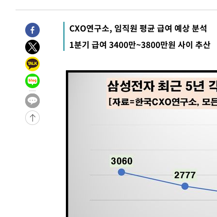
-11243초 전 >
'여긴 20도, 저긴 50도'…열화상 카메라로 본 폭염 저감
차'
-10714초 전 >
콜롬비아 신임 우파 대통령 취임 하루만에 차량폭탄 폭발
CXO연구소, 임직원 평균 급여 예상 분석
-4308초 전 >
튀르키예 외무장관, "메카 3국 방위협정은 이란이 목표 아냐
1분기 급여 3400만~3800만원 사이 추산
-1516초 전 >
이군이 불법 군시설 건설한 레바논 남부에서 레바논군 3명 
상
22분 전 >
[속보]美중부 사령관, 이스라엘 긴급방문 다중화된 전선 상황 
55분 전 >
美 국방부, 켄달 전 공군장관 보안허가 취소…“에어포스원 기밀
론 누출”
55분 전 >
‘축구의 신’ 아르헨티나 축구 선수 메시의 부친 지병 별세
55분 전 >
“美 이란전 무기 소진…북한과 분쟁시 주한 미군 취약해질 수 