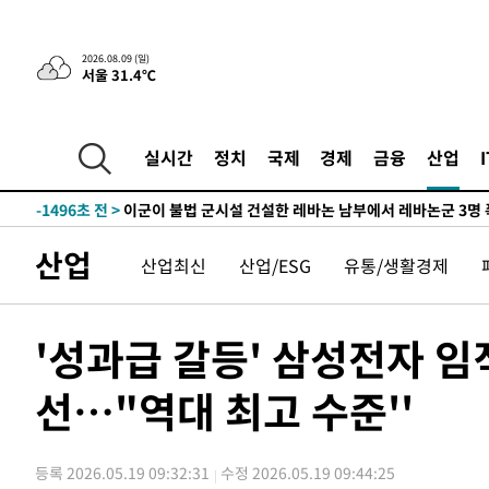
-26317초 전 >
손흥민, 68분 뛰고 2경기 침묵…LAFC, 톨루카에 1-0 승
-25589초 전 >
'2경기 연속 침묵' 손흥민, 톨루카전 68분만 뛰고 슈팅 0
2026.08.09 (일)
서울 31.4℃
-24341초 전 >
이강인, 오늘 서울서 AT마드리드 입단식…'전례 없는 특
-11223초 전 >
'여긴 20도, 저긴 50도'…열화상 카메라로 본 폭염 저감
차'
-10694초 전 >
콜롬비아 신임 우파 대통령 취임 하루만에 차량폭탄 폭발
실시간
정치
국제
경제
금융
산업
-4288초 전 >
튀르키예 외무장관, "메카 3국 방위협정은 이란이 목표 아냐
-1496초 전 >
이군이 불법 군시설 건설한 레바논 남부에서 레바논군 3명 
상
23분 전 >
[속보]美중부 사령관, 이스라엘 긴급방문 다중화된 전선 상황 
산업
산업최신
산업/ESG
유통/생활경제
55분 전 >
美 국방부, 켄달 전 공군장관 보안허가 취소…“에어포스원 기밀
론 누출”
55분 전 >
‘축구의 신’ 아르헨티나 축구 선수 메시의 부친 지병 별세
56분 전 >
“美 이란전 무기 소진…북한과 분쟁시 주한 미군 취약해질 수 
'성과급 갈등' 삼성전자 임직
-31045초 전 >
[속보]장은수, KLPGA 제주삼다수 역전 우승…데뷔 10년
정상
선…"역대 최고 수준''
-26410초 전 >
"얼마나 더웠으면"…안동 물길공원서 헤엄친 구렁이 '소
-26337초 전 >
손흥민, 68분 뛰고 2경기 침묵…LAFC, 톨루카에 1-0 승
-25609초 전 >
'2경기 연속 침묵' 손흥민, 톨루카전 68분만 뛰고 슈팅 0
등록 2026.05.19 09:32:31
수정 2026.05.19 09:44:25
-24361초 전 >
이강인, 오늘 서울서 AT마드리드 입단식…'전례 없는 특