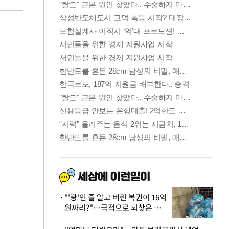
"'꽝'인 줄 알고 버린 복권이 16억
원짜리?"…극적으로 되찾은 사
연