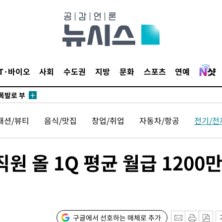
리(종합)
개
급대우'
시설 '온도
 사건
IT·바이오
사회
수도권
지방
문화
스포츠
연예
 " 밝혀
폭발로 부
논의
패션/뷰티
음식/맛집
창업/취업
자동차/항공
전기/전
정보, 언
있어”
원 올 1Q 평균 월급 1200
 차에 첫
동'
리(종합)
개
구글에서 선호하는 매체로 추가
급대우'