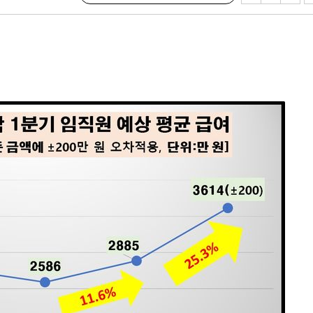
시설 '온도
 사건
 " 밝혀
폭발로 부
논의
정보, 언
있어”