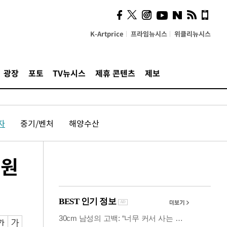
사이 해답 찾았죠"…알을
깨고 나온 '초자아'
K-Artprice
프라임뉴시스
위클리뉴시스
광장
포토
TV뉴시스
제휴 콘텐츠
제보
자
중기/벤처
해양수산
만원