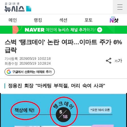
메인
랭킹
섹션
포토
스벅 '탱크데이' 논란 여파…이마트 주가 6%
급락
기사등록
2026/05/19 10:02:18
가
가
최종수정
2026/05/19 10:28:24
구글에서 선호하는 매체로 추가
정용진 회장 "마케팅 부적절, 머리 숙여 사과"