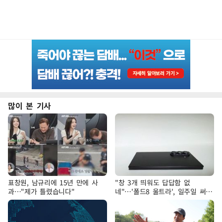
많이 본 기사
표창원, 남규리에 15년 만에 사
"창 3개 띄워도 답답함 없
과…"제가 틀렸습니다"
네"…'폴드8 울트라', 일주일 써보
니