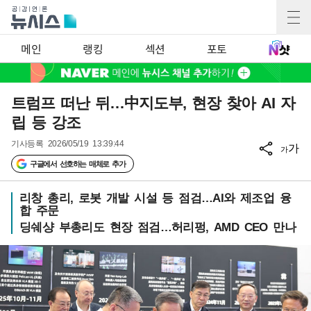
메인
랭킹
섹션
포토
트럼프 떠난 뒤…中지도부, 현장 찾아 AI 자
립 등 강조
기사등록
2026/05/19 13:39:44
가
가
구글에서 선호하는 매체로 추가
리창 총리, 로봇 개발 시설 등 점검…AI와 제조업 융
합 주문
딩쉐샹 부총리도 현장 점검…허리펑, AMD CEO 만나