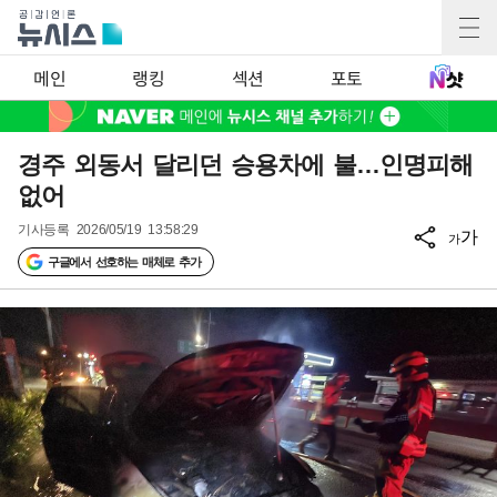
메인
랭킹
섹션
포토
경주 외동서 달리던 승용차에 불…인명피해
없어
기사등록
2026/05/19 13:58:29
가
가
구글에서 선호하는 매체로 추가