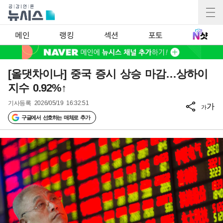
메인
랭킹
섹션
포토
[올댓차이나] 중국 증시 상승 마감…상하이
지수 0.92%↑
기사등록
2026/05/19 16:32:51
가
가
구글에서 선호하는 매체로 추가