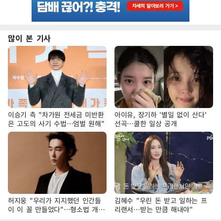
많이 본 기사
이승기 측 "차가원 전세금 미반환
아이유, 장기하 '별일 없이 산다'
은 고도의 사기 수법…엄벌 원해"
선곡…쿨한 일상 공개
허지웅 "우리가 지지했던 인간들
김혜수 "우린 돈 받고 일하는 프
이 이 꼴 만들었다"…형소법 개정
리랜서…받는 만큼 해내야"
에 격한 반응