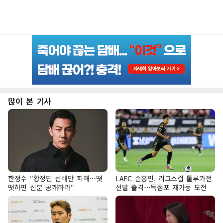
많이 본 기사
한정수 "황정민 선배만 피해…떳
LAFC 손흥민, 리그스컵 톨루카전
떳하면 신분 공개하라"
선발 출격…득점포 재가동 도전