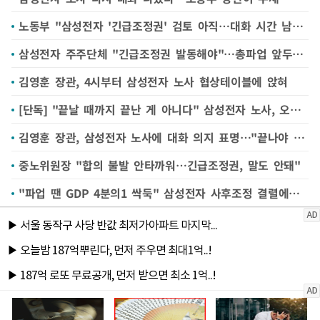
노동부 "삼성전자 '긴급조정권' 검토 아직…대화 시간 남아있다"
삼성전자 주주단체 "긴급조정권 발동해야"…총파업 앞두고 탄원서 모집
김영훈 장관, 4시부터 삼성전자 노사 협상테이블에 앉혀
[단독] "끝날 때까지 끝난 게 아니다" 삼성전자 노사, 오늘 저녁 '벼랑 끝' 추가 협상 가능성
김영훈 장관, 삼성전자 노사에 대화 의지 표명…"끝나야 끝난다"
중노위원장 "합의 불발 안타까워…긴급조정권, 말도 안돼"
"파업 땐 GDP 4분의1 싹둑" 삼성전자 사후조정 결렬에…정부 '긴급조정권' 임박하나