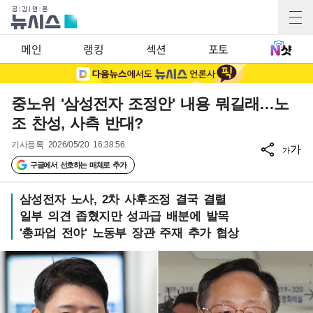
메인
랭킹
섹션
포토
중노위 '삼성전자 조정안' 내용 뭐길래…노
조 찬성, 사측 반대?
기사등록
2026/05/20 16:38:56
가
가
구글에서 선호하는 매체로 추가
삼성전자 노사, 2차 사후조정 결국 결렬
일부 의견 좁혔지만 성과급 배분에 발목
'총파업 전야' 노동부 장관 주재 추가 협상