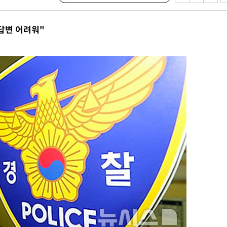
시설 '온도
 사건
답변 어려워"
 " 밝혀
폭발로 부
논의
정보, 언
 있어”