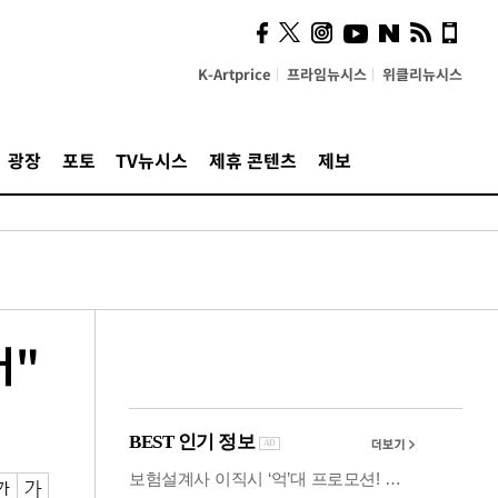
사이 해답 찾았죠"…알을
깨고 나온 '초자아'
K-Artprice
프라임뉴시스
위클리뉴시스
광장
포토
TV뉴시스
제휴 콘텐츠
제보
어"