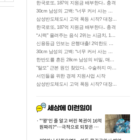
"'꽝'인 줄 알고 버린 복권이 16억
원짜리?"…극적으로 되찾은 사
연