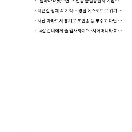
· "얼마나 더웠으면"…안동 물길공원서 헤엄친 구렁이 '소동'
· 퇴근길 정체 속 기적… 경찰 에스코트로 위기 넘긴 생후 2일 신생아
· 서산 아파트서 흉기로 초인종 등 부수고 다닌 50대 정신병원행
· "4살 손녀에게 술 냄새까지"…시어머니와 여행 가도 될까