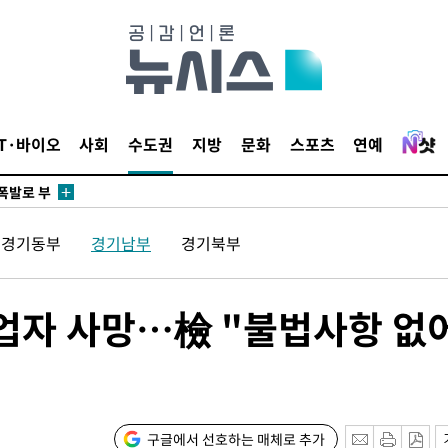
리(종합)
개
급대우'
시설 '온도
 사건
IT·바이오
사회
수도권
지방
문화
스포츠
연예
 " 밝혀
폭발로 부
논의
경기동부
경기남부
경기북부
정보, 언
 있어”
업자 사망…檢 "불법사항 없
 차에 첫
동'
리(종합)
개
구글에서 선호하는 매체로 추가
급대우'