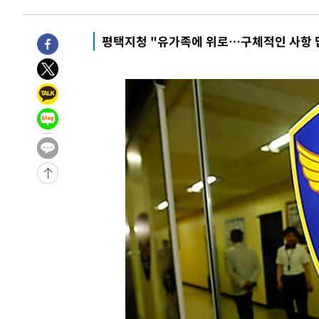
-10965초 전 >
'여긴 20도, 저긴 50도'…열화상 카메라로 본 폭염 저감
차'
-10436초 전 >
콜롬비아 신임 우파 대통령 취임 하루만에 차량폭탄 폭발
평택지청 "유가족에 위로…구체적인 사항 
-4030초 전 >
튀르키예 외무장관, "메카 3국 방위협정은 이란이 목표 아냐
-1238초 전 >
이군이 불법 군시설 건설한 레바논 남부에서 레바논군 3명 
상
27분 전 >
[속보]美중부 사령관, 이스라엘 긴급방문 다중화된 전선 상황 
59분 전 >
美 국방부, 켄달 전 공군장관 보안허가 취소…“에어포스원 기밀
론 누출”
1시간 전 >
‘축구의 신’ 아르헨티나 축구 선수 메시의 부친 지병 별세
1시간 전 >
“美 이란전 무기 소진…북한과 분쟁시 주한 미군 취약해질 수