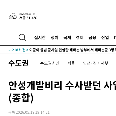
-26039초 전 >
손흥민, 68분 뛰고 2경기 침묵…LAFC, 톨루카에 1-0 승
-25311초 전 >
'2경기 연속 침묵' 손흥민, 톨루카전 68분만 뛰고 슈팅 0
2026.08.09 (일)
서울 31.4℃
-24063초 전 >
이강인, 오늘 서울서 AT마드리드 입단식…'전례 없는 특
-10945초 전 >
'여긴 20도, 저긴 50도'…열화상 카메라로 본 폭염 저감
차'
-10416초 전 >
콜롬비아 신임 우파 대통령 취임 하루만에 차량폭탄 폭발
실시간
정치
국제
경제
금융
산업
-4010초 전 >
튀르키예 외무장관, "메카 3국 방위협정은 이란이 목표 아냐
-1218초 전 >
이군이 불법 군시설 건설한 레바논 남부에서 레바논군 3명 
상
27분 전 >
[속보]美중부 사령관, 이스라엘 긴급방문 다중화된 전선 상황 
수도권
수도권최신
서울
인천·경기서부
60분 전 >
美 국방부, 켄달 전 공군장관 보안허가 취소…“에어포스원 기밀
론 누출”
1시간 전 >
‘축구의 신’ 아르헨티나 축구 선수 메시의 부친 지병 별세
1시간 전 >
“美 이란전 무기 소진…북한과 분쟁시 주한 미군 취약해질 수
안성개발비리 수사받던 사
-30767초 전 >
[속보]장은수, KLPGA 제주삼다수 역전 우승…데뷔 10년
정상
(종합)
-26132초 전 >
"얼마나 더웠으면"…안동 물길공원서 헤엄친 구렁이 '소
-26059초 전 >
손흥민, 68분 뛰고 2경기 침묵…LAFC, 톨루카에 1-0 승
-25331초 전 >
'2경기 연속 침묵' 손흥민, 톨루카전 68분만 뛰고 슈팅 0
등록 2026.05.19 19:14:21
-24083초 전 >
이강인, 오늘 서울서 AT마드리드 입단식…'전례 없는 특