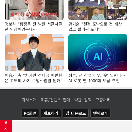
정보석 "황정음 전 남편 서글서글
황기순 "원정 도박으로 전 재산
한 인상이었는데…"
잃고 필리핀 도피"
이승기 측 "차가원 전세금 미반환
정부, 전 산업에 'AI 옷' 입힌다…
은 고도의 사기 수법…엄벌 원해"
AI 로봇 연 1000대 보급 추진
회사소개
제휴/컨텐츠 판매
약관·정책
고충처리
PC화면
제보하기
앱 다운로드
맨위로↑
광
COPYRIGHTⓒ
NEWSIS
ALL RIGHTS RESERVED.
고
삭