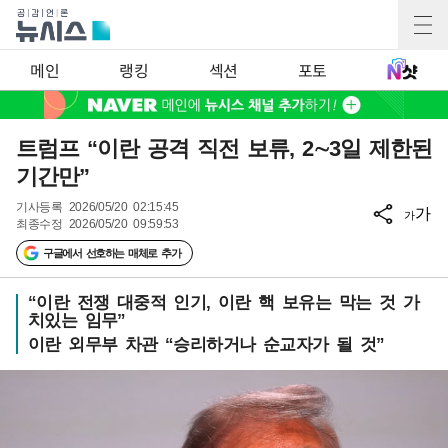
메인
랭킹
섹션
포토
트럼프 “이란 공격 직전 보류, 2∼3일 제한된
기간만”
기사등록
2026/05/20 02:15:45
가
가
최종수정
2026/05/20 09:59:53
구글에서 선호하는 매체로 추가
“이란 전쟁 대중적 인기, 이란 핵 보유는 막는 것 가
치있는 임무”
이란 외무부 차관 “승리하거나 순교자가 될 것”