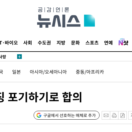
협회
 교수…이
 절차 개시
액
IT·바이오
사회
수도권
지방
문화
스포츠
연예
 사망
국
일본
아시아/오세아니아
중동/아프리카
 CDC
 압수수색
위 등 9곳
추징 포기하기로 합의
출발
구글에서 선호하는 매체로 추가
개장
3명은 중태