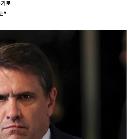
하기로
도"
에서 두차
부장 기소
"
협회
 교수…이
 절차 개시
액
 사망
 CDC
 압수수색
위 등 9곳