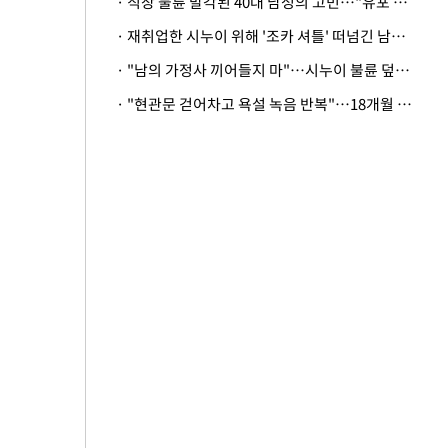
· 직장 불륜 발각된 40대 남성의 고민…"유포 동료 명예훼손·협박죄 고소 가능할까"
· 재취업한 시누이 위해 '조카 셔틀' 떠넘긴 남편…아내 "난 못한다"
· "남의 가정사 끼어들지 마"…시누이 불륜 덮으려는 남편에 억울한 아내
· "현관문 걷어차고 욕설 녹음 반복"…18개월 아기 키우는 집 뒤흔든 '앞집의 비극'