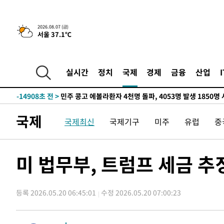
-30577초 전 >
11시간 압수수색에 성접대 파문까지…'쑥대밭' 된 축구
-29599초 전 >
[속보]규제합리화위원회 부위원장에 김태유 서울대 공대
2026.08.07 (금)
서울 37.1℃
병태 후임
-25957초 전 >
[속보]국힘 윤리위, '돌려차기 발언' 진종오·서범수 징계
-21282초 전 >
[속보] 7월 중국 수출 23.9%↑ 수입 27.5%↑…무역총
25.3%↑
-18442초 전 >
[속보]'채상병 순직 책임' 임성근, 항소심도 징역 3년
실시간
정치
국제
경제
금융
산업
-18308초 전 >
[속보]종합특검, '관저이전 봐주기 감사' 유병호 구속기소
-14908초 전 >
민주 콩고 에볼라환자 4천명 돌파, 4053명 발생 1850명
-14158초 전 >
[속보]'300억원대 사기 혐의' 차가원 대표 구속 송치
국제
국제최신
국제기구
미주
유럽
중
-13352초 전 >
"미 전국적 살모네라 식중독 원인은 멕시코산 할라피뇨"--
-11865초 전 >
[속보]경찰·노동부, HL만도 평택사업장 끼임 사망 관련
-11746초 전 >
[속보]합수본, '투표율 허위 입력' 중앙·서울·경기도 선관
미 법무부, 트럼프 세금 
압수수색
-11501초 전 >
[속보]원·달러 환율, 오전 9시 1423.8원
-11297초 전 >
[속보]삼성전자·SK하이닉스 동반 강보합…1%대 상승 
등록 2026.05.20 06:45:01
수정 2026.05.20 07:00:23
-11283초 전 >
[속보]코스닥, 5.95포인트(0.74%) 상승한 807.62개장
-11251초 전 >
[속보]코스피, 6300선 재탈환…1.09% 오른 6365.07 
-8416초 전 >
시리아 다마스쿠스 교외에서 미니버스 폭발.. 14명 부상, 