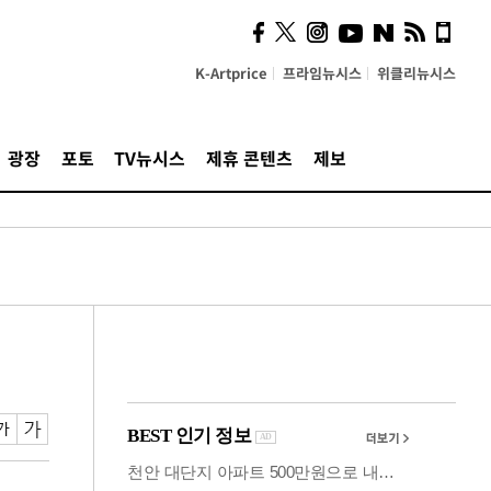
시, 스마트폰 액세서리에
NFC 더했다
K-Artprice
프라임뉴시스
위클리뉴시스
광장
포토
TV뉴시스
제휴 콘텐츠
제보