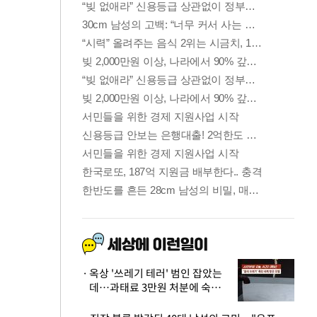
옥상 '쓰레기 테러' 범인 잡았는
데…과태료 3만원 처분에 숙박업
주 허탈