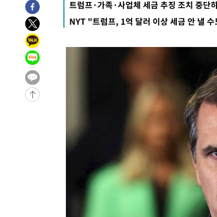
트럼프·가족·사업체 세금 추징 조치 중단
-7714초 전 >
입추에도 극한더위…서울 낮 39도 '폭염중대경보'
NYT "트럼프, 1억 달러 이상 세금 안 낼 수
-2678초 전 >
이란, 호르무즈서 "적국 목표물들"과 대치로 남부 케슘섬
례 큰 폭발음
-31753초 전 >
[속보]종합특검, '계엄 수용공간 확보' 신용해 前교정본
-30626초 전 >
외신들도 주목한 韓축구 파문…"국민적 공분에 수사 재개
-30597초 전 >
11시간 압수수색에 성접대 파문까지…'쑥대밭' 된 축구
-29619초 전 >
[속보]규제합리화위원회 부위원장에 김태유 서울대 공대
병태 후임
-25977초 전 >
[속보]국힘 윤리위, '돌려차기 발언' 진종오·서범수 징계
-21302초 전 >
[속보] 7월 중국 수출 23.9%↑ 수입 27.5%↑…무역총
25.3%↑
-18462초 전 >
[속보]'채상병 순직 책임' 임성근, 항소심도 징역 3년
-18328초 전 >
[속보]종합특검, '관저이전 봐주기 감사' 유병호 구속기소
-14928초 전 >
민주 콩고 에볼라환자 4천명 돌파, 4053명 발생 1850명
-14178초 전 >
[속보]'300억원대 사기 혐의' 차가원 대표 구속 송치
-13372초 전 >
"미 전국적 살모네라 식중독 원인은 멕시코산 할라피뇨"--
-11885초 전 >
[속보]경찰·노동부, HL만도 평택사업장 끼임 사망 관련
-11766초 전 >
[속보]합수본, '투표율 허위 입력' 중앙·서울·경기도 선관
압수수색
-11521초 전 >
[속보]원·달러 환율, 오전 9시 1423.8원