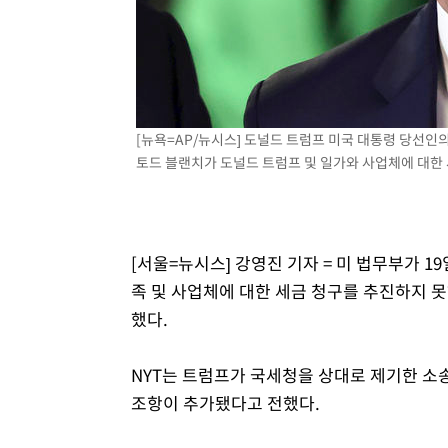
-11317초 전 >
[속보]삼성전자·SK하이닉스 동반 강보합…1%대 상승 
-11303초 전 >
[속보]코스닥, 5.95포인트(0.74%) 상승한 807.62개장
-11271초 전 >
[속보]코스피, 6300선 재탈환…1.09% 오른 6365.07 
-8436초 전 >
시리아 다마스쿠스 교외에서 미니버스 폭발.. 14명 부상, 
-7734초 전 >
입추에도 극한더위…서울 낮 39도 '폭염중대경보'
[뉴욕=AP/뉴시스] 도널드 트럼프 미국 대통령 당선인
토드 블랜치가 도널드 트럼프 및 일가와 사업체에 대한 세금
-2698초 전 >
이란, 호르무즈서 "적국 목표물들"과 대치로 남부 케슘섬
례 큰 폭발음
[서울=뉴시스] 강영진 기자 = 미 법무부가 1
족 및 사업체에 대한 세금 청구를 추진하지 
했다.
NYT는 트럼프가 국세청을 상대로 제기한 소송
조항이 추가됐다고 전했다.