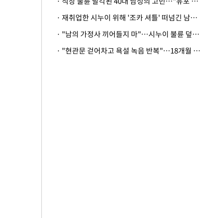
· 직장 불륜 발각된 40대 남성의 고민…"유포 동료 명예훼손·협박죄 고소 가능할까"
· 재취업한 시누이 위해 '조카 셔틀' 떠넘긴 남편…아내 "난 못한다"
· "남의 가정사 끼어들지 마"…시누이 불륜 덮으려는 남편에 억울한 아내
· "현관문 걷어차고 욕설 녹음 반복"…18개월 아기 키우는 집 뒤흔든 '앞집의 비극'