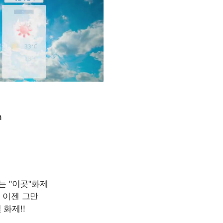
m
Mute