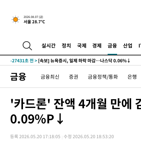
2026.08.07 (금)
서울 28.7℃
-27451초 전 >
[속보] 뉴욕증시, 일제 하락 마감…나스닥 0.06%↓
-31580초 전 >
[속보]美, 폴리실리콘 수입 규제…파생제품 15% 관세, 1
실시간
정치
국제
경제
금융
산업
발효
-29731초 전 >
[속보]트럼프, 美 원정출산 금지 행정명령 서명
-27431초 전 >
[속보] 뉴욕증시, 일제 하락 마감…나스닥 0.06%↓
-31600초 전 >
[속보]美, 폴리실리콘 수입 규제…파생제품 15% 관세, 1
금융
금융최신
증권
금융정책/통화
은행
발효
-29751초 전 >
[속보]트럼프, 美 원정출산 금지 행정명령 서명
-27451초 전 >
[속보] 뉴욕증시, 일제 하락 마감…나스닥 0.06%↓
'카드론' 잔액 4개월 만
0.09%P↓
등록 2026.05.20 17:18:05
수정 2026.05.20 18:53:20