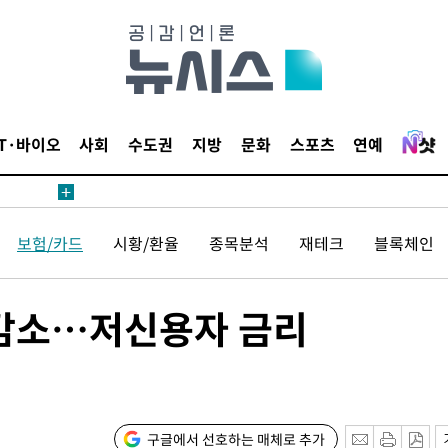
20일 후
IT·바이오
사회
수도권
지방
문화
스포츠
연예
20일 후
보험/카드
시황/환율
종목분석
재테크
블록체인
에 감소…저신용자 금리
구글에서 선호하는 매체로 추가