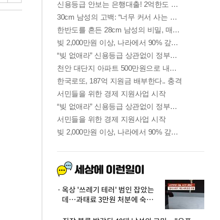
옥상 '쓰레기 테러' 범인 잡았는
데…과태료 3만원 처분에 숙박업
주 허탈