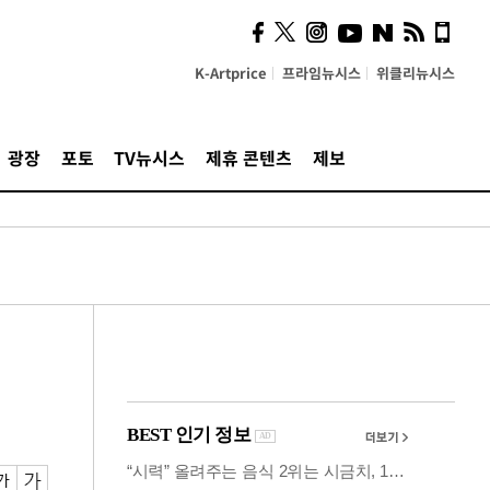
의견, 국토부·LH에 충실히
전달할 것"
K-Artprice
프라임뉴시스
위클리뉴시스
광장
포토
TV뉴시스
제휴 콘텐츠
제보