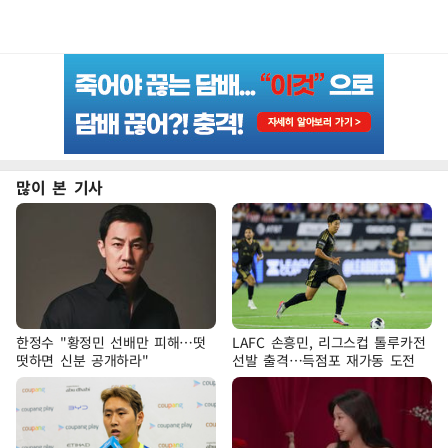
많이 본 기사
한정수 "황정민 선배만 피해…떳
LAFC 손흥민, 리그스컵 톨루카전
떳하면 신분 공개하라"
선발 출격…득점포 재가동 도전