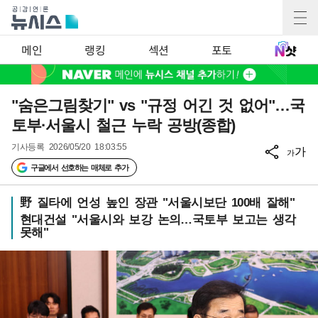
메인
랭킹
섹션
포토
"숨은그림찾기" vs "규정 어긴 것 없어"…국
토부·서울시 철근 누락 공방(종합)
기사등록
2026/05/20 18:03:55
가
가
구글에서 선호하는 매체로 추가
野 질타에 언성 높인 장관 "서울시보단 100배 잘해"
현대건설 "서울시와 보강 논의…국토부 보고는 생각
못해"