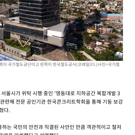
출발
개장
3명은 중
에서 두차
0일 후 발
른쪽이 국가철도공단이고 왼쪽이 한국철도공사(코레일)다.(사진=국가철
 서울시가 위탁 시행 중인 '영동대로 지하공간 복합개발 3
 관련해 전문 공인기관 한국콘크리트학회을 통해 기둥 보강
혔다.
이용하는 국민의 안전과 직결된 사안인 만큼 객관적이고 철저