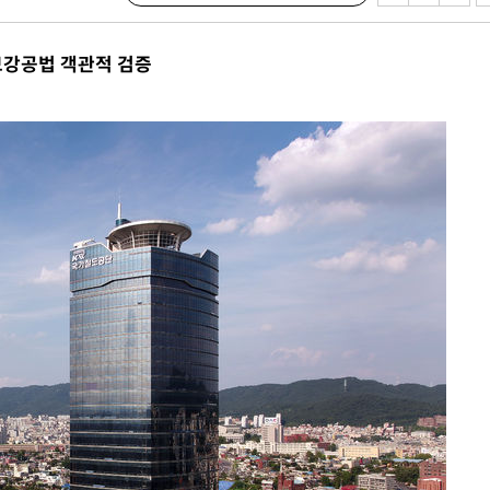
에서 두차
보강공법 객관적 검증
0일 후 발
 교수…이
 절차 개시
액
 사망
 CDC
 압수수색
위 등 9곳