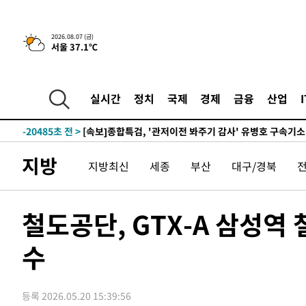
9분 전 >
[속보] 뉴욕증시, 일제 하락 마감…나스닥 0.06%↓
-31776초 전 >
[속보]규제합리화위원회 부위원장에 김태유 서울대 공대
2026.08.07 (금)
서울 37.1℃
병태 후임
-28134초 전 >
[속보]국힘 윤리위, '돌려차기 발언' 진종오·서범수 징계
-23459초 전 >
[속보] 7월 중국 수출 23.9%↑ 수입 27.5%↑…무역총
25.3%↑
-20619초 전 >
[속보]'채상병 순직 책임' 임성근, 항소심도 징역 3년
실시간
정치
국제
경제
금융
산업
-20485초 전 >
[속보]종합특검, '관저이전 봐주기 감사' 유병호 구속기소
-17085초 전 >
민주 콩고 에볼라환자 4천명 돌파, 4053명 발생 1850명
-16335초 전 >
[속보]'300억원대 사기 혐의' 차가원 대표 구속 송치
지방
지방최신
세종
부산
대구/경북
-15529초 전 >
"미 전국적 살모네라 식중독 원인은 멕시코산 할라피뇨"--
-14042초 전 >
[속보]경찰·노동부, HL만도 평택사업장 끼임 사망 관련
-13923초 전 >
[속보]합수본, '투표율 허위 입력' 중앙·서울·경기도 선관
철도공단, GTX-A 삼성역 
압수수색
-13678초 전 >
[속보]원·달러 환율, 오전 9시 1423.8원
수
-13474초 전 >
[속보]삼성전자·SK하이닉스 동반 강보합…1%대 상승 
-13460초 전 >
[속보]코스닥, 5.95포인트(0.74%) 상승한 807.62개장
-13428초 전 >
[속보]코스피, 6300선 재탈환…1.09% 오른 6365.07 
등록 2026.05.20 15:39:56
-10593초 전 >
시리아 다마스쿠스 교외에서 미니버스 폭발.. 14명 부상, 