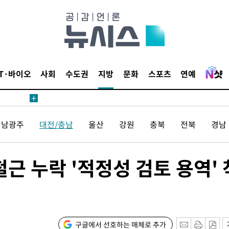
 교수…이
 절차 개시
액
IT·바이오
사회
수도권
지방
문화
스포츠
연예
 사망
전남광주
대전/충남
울산
강원
충북
전북
경남
 CDC
 압수수색
위 등 9곳
철근 누락 '적정성 검토 용역' 
출발
개장
구글에서 선호하는 매체로 추가
3명은 중