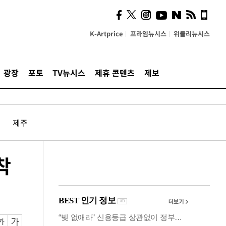
시, 스마트폰 액세서리에
NFC 더했다
K-Artprice
프라임뉴시스
위클리뉴시스
광장
포토
TV뉴시스
제휴 콘텐츠
제보
제주
착