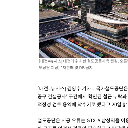
-13474초 전 >
[속보]삼성전자·SK하이닉스 동반 강보합…1%대 상승 
-13460초 전 >
[속보]코스닥, 5.95포인트(0.74%) 상승한 807.62개장
-13428초 전 >
[속보]코스피, 6300선 재탈환…1.09% 오른 6365.07 
-10593초 전 >
시리아 다마스쿠스 교외에서 미니버스 폭발.. 14명 부상, 
태
-9891초 전 >
입추에도 극한더위…서울 낮 39도 '폭염중대경보'
-4855초 전 >
이란, 호르무즈서 "적국 목표물들"과 대치로 남부 케슘섬
례 큰 폭발음
-3570초 전 >
[속보]美, 폴리실리콘 수입 규제…파생제품 15% 관세, 12
[대전=뉴시스] 대전에 위치한 철도공동사옥 전경. 오
효
-1721초 전 >
[속보]트럼프, 美 원정출산 금지 행정명령 서명
도공단 제공) *재판매 및 DB 금지
9분 전 >
[속보] 뉴욕증시, 일제 하락 마감…나스닥 0.06%↓
[대전=뉴시스] 김양수 기자 = 국가철도공단은
공구 건설공사' 구간에서 확인된 철근 누락과
적정성 검토 용역에 착수키로 했다고 20일 밝
철도공단은 시공 오류는 GTX-A 삼성역을 