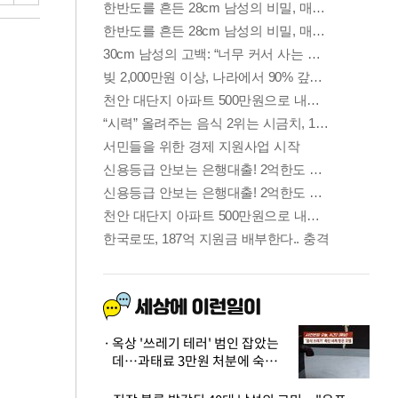
옥상 '쓰레기 테러' 범인 잡았는
데…과태료 3만원 처분에 숙박업
주 허탈