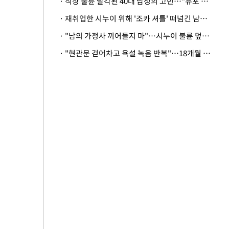
· 직장 불륜 발각된 40대 남성의 고민…"유포 동료 명예훼손·협박죄 고소 가능할까"
· 재취업한 시누이 위해 '조카 셔틀' 떠넘긴 남편…아내 "난 못한다"
· "남의 가정사 끼어들지 마"…시누이 불륜 덮으려는 남편에 억울한 아내
· "현관문 걷어차고 욕설 녹음 반복"…18개월 아기 키우는 집 뒤흔든 '앞집의 비극'