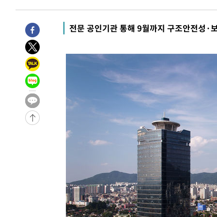
태
-9891초 전 >
입추에도 극한더위…서울 낮 39도 '폭염중대경보'
-4855초 전 >
이란, 호르무즈서 "적국 목표물들"과 대치로 남부 케슘섬
전문 공인기관 통해 9월까지 구조안전성·
례 큰 폭발음
-3570초 전 >
[속보]美, 폴리실리콘 수입 규제…파생제품 15% 관세, 12
효
-1721초 전 >
[속보]트럼프, 美 원정출산 금지 행정명령 서명
9분 전 >
[속보] 뉴욕증시, 일제 하락 마감…나스닥 0.06%↓
-31776초 전 >
[속보]규제합리화위원회 부위원장에 김태유 서울대 공대
병태 후임
-28134초 전 >
[속보]국힘 윤리위, '돌려차기 발언' 진종오·서범수 징계
-23459초 전 >
[속보] 7월 중국 수출 23.9%↑ 수입 27.5%↑…무역총
25.3%↑
-20619초 전 >
[속보]'채상병 순직 책임' 임성근, 항소심도 징역 3년
-20485초 전 >
[속보]종합특검, '관저이전 봐주기 감사' 유병호 구속기소
-17085초 전 >
민주 콩고 에볼라환자 4천명 돌파, 4053명 발생 1850명
-16335초 전 >
[속보]'300억원대 사기 혐의' 차가원 대표 구속 송치
-15529초 전 >
"미 전국적 살모네라 식중독 원인은 멕시코산 할라피뇨"--
-14042초 전 >
[속보]경찰·노동부, HL만도 평택사업장 끼임 사망 관련
-13923초 전 >
[속보]합수본, '투표율 허위 입력' 중앙·서울·경기도 선관
압수수색
-13678초 전 >
[속보]원·달러 환율, 오전 9시 1423.8원