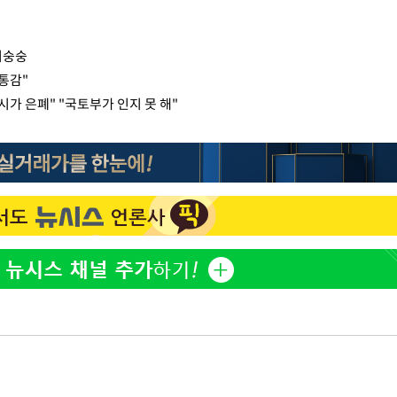
뒤숭숭
 통감"
시가 은폐" "국토부가 인지 못 해"