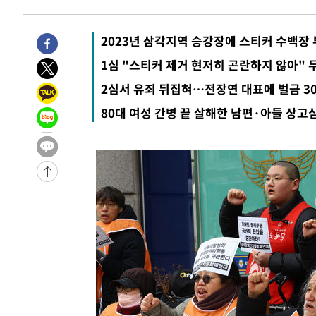
-18897초 전 >
[속보]'300억원대 사기 혐의' 차가원 대표 구속 송치
-18091초 전 >
"미 전국적 살모네라 식중독 원인은 멕시코산 할라피뇨"--
2023년 삼각지역 승강장에 스티커 수백장
-16604초 전 >
[속보]경찰·노동부, HL만도 평택사업장 끼임 사망 관련
1심 "스티커 제거 현저히 곤란하지 않아" 
-16485초 전 >
[속보]합수본, '투표율 허위 입력' 중앙·서울·경기도 선관
2심서 유죄 뒤집혀…전장연 대표에 벌금 3
압수수색
-16240초 전 >
[속보]원·달러 환율, 오전 9시 1423.8원
80대 여성 간병 끝 살해한 남편·아들 상고
-16036초 전 >
[속보]삼성전자·SK하이닉스 동반 강보합…1%대 상승 
-16022초 전 >
[속보]코스닥, 5.95포인트(0.74%) 상승한 807.62개장
-15990초 전 >
[속보]코스피, 6300선 재탈환…1.09% 오른 6365.07 
-13155초 전 >
시리아 다마스쿠스 교외에서 미니버스 폭발.. 14명 부상, 
태
-12453초 전 >
입추에도 극한더위…서울 낮 39도 '폭염중대경보'
-7417초 전 >
이란, 호르무즈서 "적국 목표물들"과 대치로 남부 케슘섬
례 큰 폭발음
-6132초 전 >
[속보]美, 폴리실리콘 수입 규제…파생제품 15% 관세, 12
효
-4283초 전 >
[속보]트럼프, 美 원정출산 금지 행정명령 서명
-1983초 전 >
[속보] 뉴욕증시, 일제 하락 마감…나스닥 0.06%↓