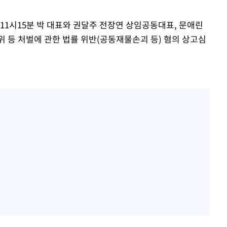
 11시15분 박 대표와 권달주 전장연 상임공동대표, 문애린
등 처벌에 관한 법률 위반(공동재물손괴 등) 혐의 상고심