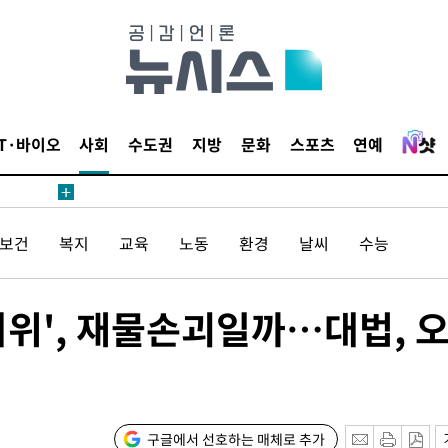
위 등 9곳
출발
개장
IT·바이오
사회
수도권
지방
문화
스포츠
연예
3명은 중
에서 두차
/보건
복지
교육
노동
환경
날씨
수능
0일 후 발
시위', 재물손괴일까…대법, 
 절차 개시
액
구글에서 선호하는 매체로 추가
 사망