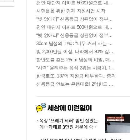
옥상 '쓰레기 테러' 범인 잡았는
데…과태료 3만원 처분에 숙박업
주 허탈