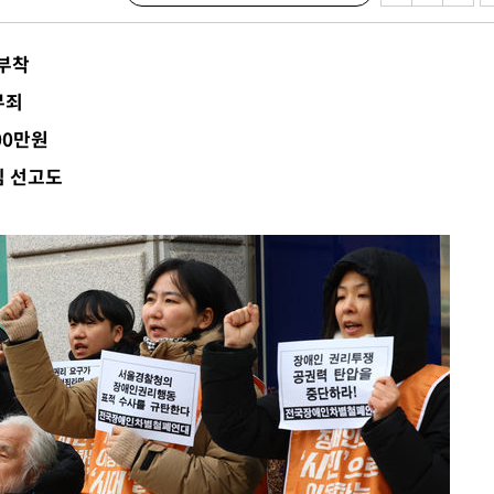
 CDC
 부착
 압수수색
무죄
위 등 9곳
00만원
심 선고도
출발
개장
3명은 중
에서 두차
0일 후 발