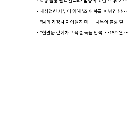
· 직장 불륜 발각된 40대 남성의 고민…"유포 동료 명예훼손·협박죄 고소 가능할까"
· 재취업한 시누이 위해 '조카 셔틀' 떠넘긴 남편…아내 "난 못한다"
· "남의 가정사 끼어들지 마"…시누이 불륜 덮으려는 남편에 억울한 아내
· "현관문 걷어차고 욕설 녹음 반복"…18개월 아기 키우는 집 뒤흔든 '앞집의 비극'