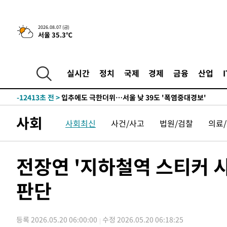
-16445초 전 >
[속보]합수본, '투표율 허위 입력' 중앙·서울·경기도 선관
압수수색
-16200초 전 >
[속보]원·달러 환율, 오전 9시 1423.8원
2026.08.07 (금)
서울 35.3℃
-15996초 전 >
[속보]삼성전자·SK하이닉스 동반 강보합…1%대 상승 
-15982초 전 >
[속보]코스닥, 5.95포인트(0.74%) 상승한 807.62개장
-15950초 전 >
[속보]코스피, 6300선 재탈환…1.09% 오른 6365.07 
실시간
정치
국제
경제
금융
산업
-13115초 전 >
시리아 다마스쿠스 교외에서 미니버스 폭발.. 14명 부상, 
태
-12413초 전 >
입추에도 극한더위…서울 낮 39도 '폭염중대경보'
-7377초 전 >
이란, 호르무즈서 "적국 목표물들"과 대치로 남부 케슘섬
사회
사회최신
사건/사고
법원/검찰
의료
례 큰 폭발음
-6092초 전 >
[속보]美, 폴리실리콘 수입 규제…파생제품 15% 관세, 12
효
-4243초 전 >
[속보]트럼프, 美 원정출산 금지 행정명령 서명
-1943초 전 >
[속보] 뉴욕증시, 일제 하락 마감…나스닥 0.06%↓
전장연 '지하철역 스티커 
-30696초 전 >
[속보]국힘 윤리위, '돌려차기 발언' 진종오·서범수 징계
판단
-26021초 전 >
[속보] 7월 중국 수출 23.9%↑ 수입 27.5%↑…무역총
25.3%↑
-23181초 전 >
[속보]'채상병 순직 책임' 임성근, 항소심도 징역 3년
-23047초 전 >
[속보]종합특검, '관저이전 봐주기 감사' 유병호 구속기소
등록 2026.05.20 06:00:00
수정 2026.05.20 06:18:25
-19647초 전 >
민주 콩고 에볼라환자 4천명 돌파, 4053명 발생 1850명