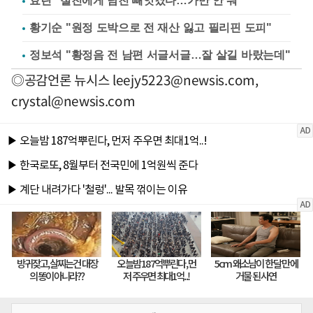
효린 "절친에게 남친 빼앗겼다…가만 안 둬"
황기순 "원정 도박으로 전 재산 잃고 필리핀 도피"
정보석 "황정음 전 남편 서글서글…잘 살길 바랐는데"
◎공감언론 뉴시스
leejy5223@newsis.com
,
crystal@newsis.com