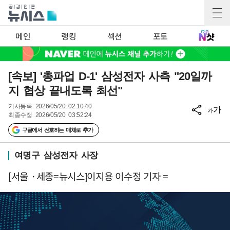
메인
랭킹
섹션
포토
[속보] '총파업 D-1' 삼성전자 사측 "20일까
지 협상 끝내도록 최선"
기사등록
2026/05/20 02:10:40
가
가
최종수정
2026/05/20 03:52:24
구글에서 선호하는 매체로 추가
여명구 삼성전자 사장
[서울 ·세종=뉴시스]이지용 이수정 기자 =