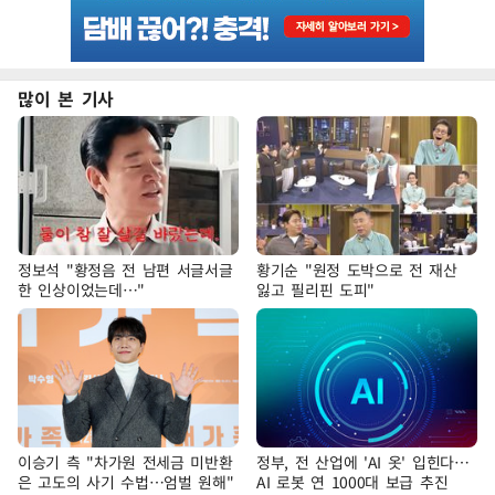
많이 본 기사
정보석 "황정음 전 남편 서글서글
황기순 "원정 도박으로 전 재산
한 인상이었는데…"
잃고 필리핀 도피"
이승기 측 "차가원 전세금 미반환
정부, 전 산업에 'AI 옷' 입힌다…
은 고도의 사기 수법…엄벌 원해"
AI 로봇 연 1000대 보급 추진