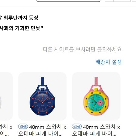
가피"
압수수색
찰 최루탄까지 등장
태세 강
사회의 기괴한 민낯"
어"
·당황'
'
 혐의
감
포착