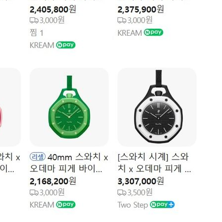
하라 격파
"
협"
할까
가피"
압수수색