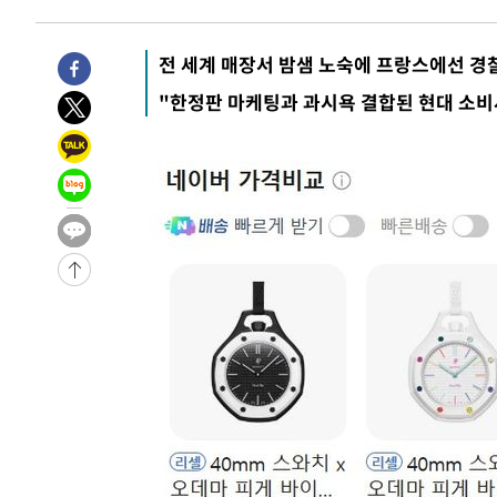
1시간 전 >
[속보]산업장관 "李정부, 원전 반대 안해…안정 전력 위해 불
2시간 전 >
[속보]경찰, '홍명보 선임 논란' 대한축구협회·축구회관 등 
전 세계 매장서 밤샘 노숙에 프랑스에선 경
-18636초 전 >
[속보]합참 "北 발사체는 단거리탄도미사일…감시·경계
"한정판 마케팅과 과시욕 결합된 현대 소비
화"
-18384초 전 >
日방위성, 北이 동해로 쏜 발사체는 탄도미사일 가능성
-16814초 전 >
[속보] SKT, 에이닷 서비스 장애 발생…"원인 파악 중"
-16220초 전 >
[속보]합참 "북, 동해상으로 미상 발사체 발사"
-15616초 전 >
'낮 최고 39도' 불볕더위…한밤 열대야도 계속[내일날씨]
-15575초 전 >
[속보]7~9일 프로야구 3연전도 폭염 취소…11일 재개
-15237초 전 >
"韓 외환시장 개입 관측 배경엔 美의 대한국 무역적자 있
-15064초 전 >
'월드컵 탈락 후폭풍' 축구협회…초유의 압수수색에 '충격
-14904초 전 >
서울 낮 37.9도, 올여름 최고치 경신…영등포 순간 '40도
-14466초 전 >
[속보]종합특검, 대검 추가 압수수색…내란 중요임무종사
-10561초 전 >
[속보]코스닥, 800p 회복…0.26% 오른 801.67 마감
-10491초 전 >
[속보]코스피, 301.88포인트(4.58%) 내린 6296.38 마
-10356초 전 >
[속보]원·달러 환율, 0.7원 내린 1423.8원 마감
-7955초 전 >
"여기 떨어졌다"…다누리, 스페이스X 로켓 달 충돌 흔적 