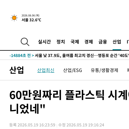
-16794초 전 >
[속보] SKT, 에이닷 서비스 장애 발생…"원인 파악 중"
-16200초 전 >
[속보]합참 "북, 동해상으로 미상 발사체 발사"
2026.08.06 (목)
서울 32.6℃
-15596초 전 >
'낮 최고 39도' 불볕더위…한밤 열대야도 계속[내일날씨]
-15555초 전 >
[속보]7~9일 프로야구 3연전도 폭염 취소…11일 재개
-15217초 전 >
"韓 외환시장 개입 관측 배경엔 美의 대한국 무역적자 있
실시간
정치
국제
경제
금융
산업
-15044초 전 >
'월드컵 탈락 후폭풍' 축구협회…초유의 압수수색에 '충격
-14884초 전 >
서울 낮 37.9도, 올여름 최고치 경신…영등포 순간 '40도
-14446초 전 >
[속보]종합특검, 대검 추가 압수수색…내란 중요임무종사
산업
산업최신
산업/ESG
유통/생활경제
-10541초 전 >
[속보]코스닥, 800p 회복…0.26% 오른 801.67 마감
-10471초 전 >
[속보]코스피, 301.88포인트(4.58%) 내린 6296.38 마
-10336초 전 >
[속보]원·달러 환율, 0.7원 내린 1423.8원 마감
60만원짜리 플라스틱 시계
-7935초 전 >
"여기 떨어졌다"…다누리, 스페이스X 로켓 달 충돌 흔적 
니었네"
-4980초 전 >
손흥민, 5경기 연속골 실패…LAFC는 승부차기 끝 과달라
40분 전 >
내일까지 39도 '펄펄'…기상청 "태풍 지나며 폭염 잠시 꺾인다
46분 전 >
트럼프, 한국계 진보 주지사 후보 맹공…"공산주의가 최대 위
등록 2026.05.19 16:23:59
수정 2026.05.19 19:16:24
46분 전 >
"美간섭에 합의 지연"…트럼프, '이란 호르무즈 통제권' 수용