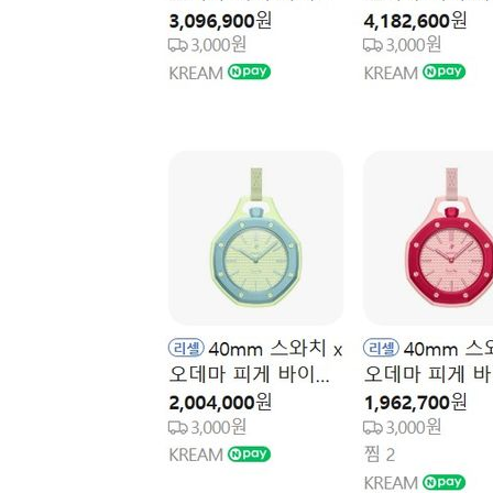
-5000초 전 >
손흥민, 5경기 연속골 실패…LAFC는 승부차기 끝 과달라
39분 전 >
내일까지 39도 '펄펄'…기상청 "태풍 지나며 폭염 잠시 꺾인다
46분 전 >
트럼프, 한국계 진보 주지사 후보 맹공…"공산주의가 최대 위
46분 전 >
"美간섭에 합의 지연"…트럼프, '이란 호르무즈 통제권' 수용
1시간 전 >
[속보]산업장관 "李정부, 원전 반대 안해…안정 전력 위해 불
2시간 전 >
[속보]경찰, '홍명보 선임 논란' 대한축구협회·축구회관 등 