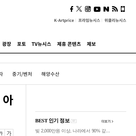
의견, 국토부·LH에 충실히
전달할 것"
K-Artprice
프라임뉴시스
위클리뉴시스
광장
포토
TV뉴시스
제휴 콘텐츠
제보
자
중기/벤처
해양수산
 아