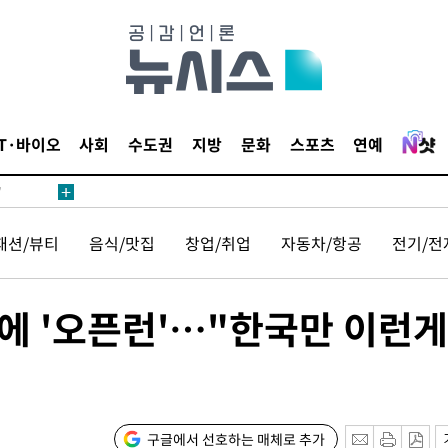
어"
IT·바이오
사회
수도권
지방
문화
스포츠
연예
·당황'
'
 혐의
패션/뷰티
음식/맛집
창업/취업
자동차/항공
전기/전
감
에 '오픈런'…"한국만 이런게
포착
하라 격파
"
협"
구글에서 선호하는 매체로 추가
할까