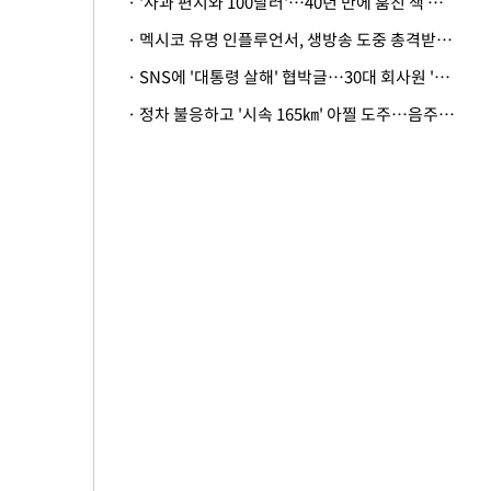
· '사과 편지와 100달러'…40년 만에 훔친 책 돌려준 美 절도범
· 멕시코 유명 인플루언서, 생방송 도중 총격받아 사망
· SNS에 '대통령 살해' 협박글…30대 회사원 '불구속 송치'
· 정차 불응하고 '시속 165㎞' 아찔 도주…음주운전자 체포