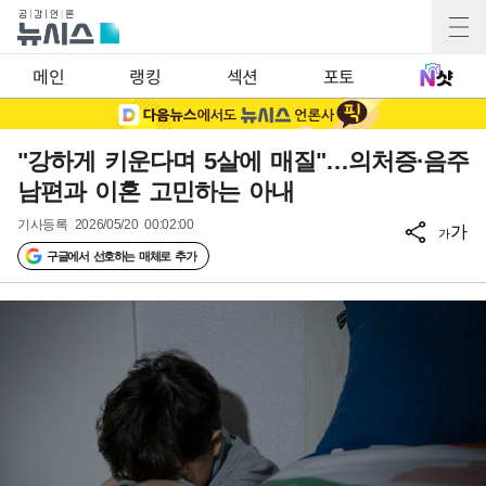
메인
랭킹
섹션
포토
"강하게 키운다며 5살에 매질"…의처증·음주
남편과 이혼 고민하는 아내
기사등록
2026/05/20 00:02:00
가
가
구글에서 선호하는 매체로 추가