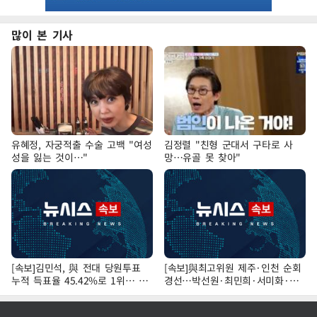
많이 본 기사
유혜정, 자궁적출 수술 고백 "여성
김정렬 "친형 군대서 구타로 사
성을 잃는 것이…"
망…유골 못 찾아"
[속보]김민석, 與 전대 당원투표
[속보]與최고위원 제주·인천 순회
누적 득표율 45.42%로 1위… 정
경선…박선원·최민희·서미화·한
청래 44.56%
민수·김용 순