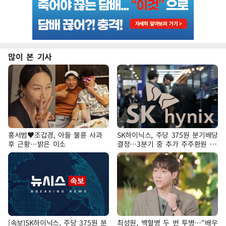
많이 본 기사
홍서범♥조갑경, 아들 불륜 사과
SK하이닉스, 주당 375원 분기배당
후 근황…밝은 미소
결정…3분기 중 추가 주주환원 발
표
[속보]SK하이닉스, 주당 375원 분
최성원, 백혈병 두 번 투병…"배우