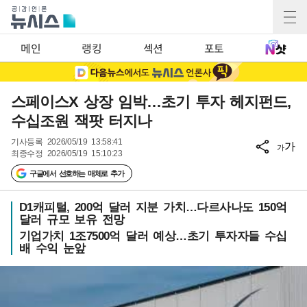
메인
랭킹
섹션
포토
스페이스X 상장 임박…초기 투자 헤지펀드,
수십조원 잭팟 터지나
기사등록
2026/05/19 13:58:41
가
가
최종수정
2026/05/19 15:10:23
구글에서 선호하는 매체로 추가
D1캐피털, 200억 달러 지분 가치…다르사나도 150억
달러 규모 보유 전망
기업가치 1조7500억 달러 예상…초기 투자자들 수십
배 수익 눈앞