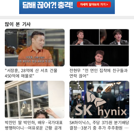
많이 본 기사
"서장훈, 28억에 산 서초 건물
전현무 "전 연인 집착에 친구들과
450억에 매물로"
연락 끊어"
박찬민 딸 박민하, 배우·국가대표
SK하이닉스, 주당 375원 분기배당
병행하더니…여유로운 근황 공개
결정…3분기 중 추가 주주환원 발
표