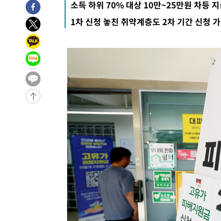
소득 하위 70% 대상 10만~25만원 차등 
8분 전 >
[속보]산업장관 "李정부, 원전 반대 안해…안정 전력 위해 불가
1차 신청 놓친 취약계층도 2차 기간 신청 
30분 전 >
[속보]경찰, '홍명보 선임 논란' 대한축구협회·축구회관 등 
-24406초 전 >
[속보]합참 "北 발사체는 단거리탄도미사일…감시·경계
화"
-24154초 전 >
日방위성, 北이 동해로 쏜 발사체는 탄도미사일 가능성
-22584초 전 >
[속보] SKT, 에이닷 서비스 장애 발생…"원인 파악 중"
-21990초 전 >
[속보]합참 "북, 동해상으로 미상 발사체 발사"
-21386초 전 >
'낮 최고 39도' 불볕더위…한밤 열대야도 계속[내일날씨]
-21345초 전 >
[속보]7~9일 프로야구 3연전도 폭염 취소…11일 재개
-21007초 전 >
"韓 외환시장 개입 관측 배경엔 美의 대한국 무역적자 있
-20834초 전 >
'월드컵 탈락 후폭풍' 축구협회…초유의 압수수색에 '충격
-20674초 전 >
서울 낮 37.9도, 올여름 최고치 경신…영등포 순간 '40도
-20236초 전 >
[속보]종합특검, 대검 추가 압수수색…내란 중요임무종사
-16331초 전 >
[속보]코스닥, 800p 회복…0.26% 오른 801.67 마감
-16261초 전 >
[속보]코스피, 301.88포인트(4.58%) 내린 6296.38 마
-16126초 전 >
[속보]원·달러 환율, 0.7원 내린 1423.8원 마감
-13725초 전 >
"여기 떨어졌다"…다누리, 스페이스X 로켓 달 충돌 흔적