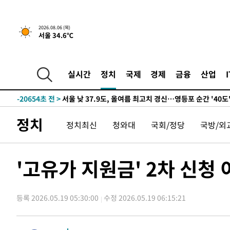
-22564초 전 >
[속보] SKT, 에이닷 서비스 장애 발생…"원인 파악 중"
-21970초 전 >
[속보]합참 "북, 동해상으로 미상 발사체 발사"
2026.08.06 (목)
서울 34.6℃
-21366초 전 >
'낮 최고 39도' 불볕더위…한밤 열대야도 계속[내일날씨]
-21325초 전 >
[속보]7~9일 프로야구 3연전도 폭염 취소…11일 재개
-20987초 전 >
"韓 외환시장 개입 관측 배경엔 美의 대한국 무역적자 있
실시간
정치
국제
경제
금융
산업
-20814초 전 >
'월드컵 탈락 후폭풍' 축구협회…초유의 압수수색에 '충격
-20654초 전 >
서울 낮 37.9도, 올여름 최고치 경신…영등포 순간 '40도
-20216초 전 >
[속보]종합특검, 대검 추가 압수수색…내란 중요임무종사
정치
정치최신
청와대
국회/정당
국방/외
-16311초 전 >
[속보]코스닥, 800p 회복…0.26% 오른 801.67 마감
-16241초 전 >
[속보]코스피, 301.88포인트(4.58%) 내린 6296.38 마
-16106초 전 >
[속보]원·달러 환율, 0.7원 내린 1423.8원 마감
'고유가 지원금' 2차 신청
-13705초 전 >
"여기 떨어졌다"…다누리, 스페이스X 로켓 달 충돌 흔적
-10750초 전 >
손흥민, 5경기 연속골 실패…LAFC는 승부차기 끝 과달
-3351초 전 >
내일까지 39도 '펄펄'…기상청 "태풍 지나며 폭염 잠시 꺾
등록 2026.05.19 05:30:00
수정 2026.05.19 06:15:21
-2988초 전 >
트럼프, 한국계 진보 주지사 후보 맹공…"공산주의가 최대
-2966초 전 >
"美간섭에 합의 지연"…트럼프, '이란 호르무즈 통제권' 