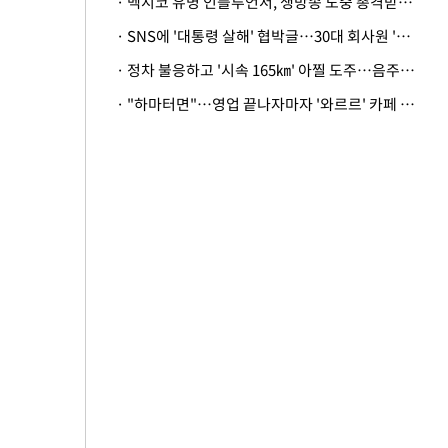
· 멕시코 유명 인플루언서, 생방송 도중 총격받아 사망
· SNS에 '대통령 살해' 협박글…30대 회사원 '불구속 송치'
· 정차 불응하고 '시속 165㎞' 아찔 도주…음주운전자 체포
· "하마터면"…영업 끝나자마자 '와르르' 카페 테라스 덮친 대리석 외벽