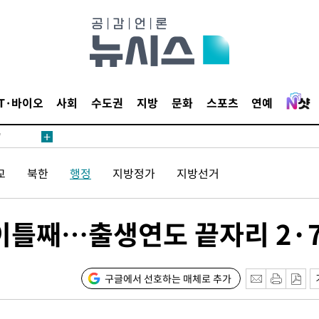
어"
IT·바이오
사회
수도권
지방
문화
스포츠
연예
·당황'
'
 혐의
교
북한
행정
지방정가
지방선거
감
 이틀째…출생연도 끝자리 2·
 포착
라하라 격파
인다"
구글에서 선호하는 매체로 추가
 위협"
수용할까