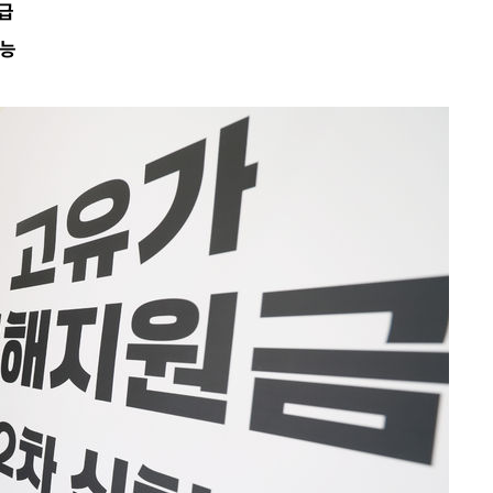
지급
피"
가능
압수수색
태세 강
어"
·당황'
'
 혐의
감
 포착