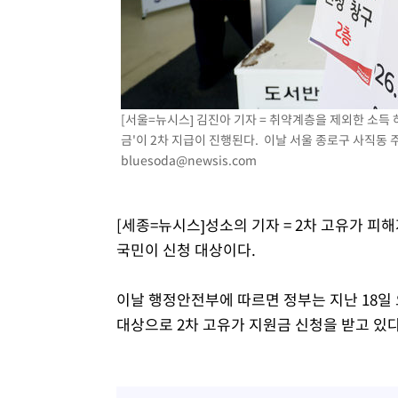
-10770초 전 >
손흥민, 5경기 연속골 실패…LAFC는 승부차기 끝 과달
-3371초 전 >
내일까지 39도 '펄펄'…기상청 "태풍 지나며 폭염 잠시 꺾
-3008초 전 >
트럼프, 한국계 진보 주지사 후보 맹공…"공산주의가 최대
-2986초 전 >
"美간섭에 합의 지연"…트럼프, '이란 호르무즈 통제권' 
8분 전 >
[속보]산업장관 "李정부, 원전 반대 안해…안정 전력 위해 불가
[서울=뉴시스] 김진아 기자 = 취약계층을 제외한 소득 
금'이 2차 지급이 진행된다. 이날 서울 종로구 사직동 주
29분 전 >
[속보]경찰, '홍명보 선임 논란' 대한축구협회·축구회관 등 
bluesoda@newsis.com
[세종=뉴시스]성소의 기자 = 2차 고유가 피해
국민이 신청 대상이다.
이날 행정안전부에 따르면 정부는 지난 18일 오
대상으로 2차 고유가 지원금 신청을 받고 있다