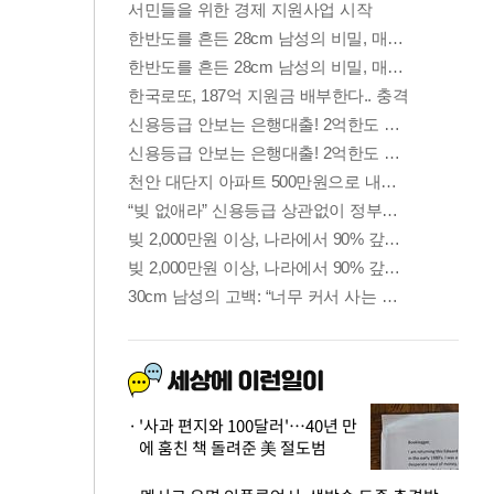
'사과 편지와 100달러'…40년 만
에 훔친 책 돌려준 美 절도범