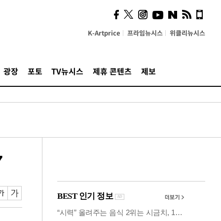
의견, 국토부·LH에 충실히
전달할 것"
K-Artprice
프라임뉴시스
위클리뉴시스
광장
포토
TV뉴시스
제휴 콘텐츠
제보
7