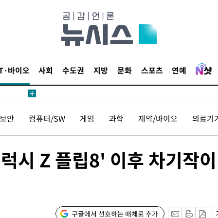
장
IT·바이오
사회
수도권
지방
문화
스포츠
연예
 구축
보안
컴퓨터/SW
게임
과학
제약/바이오
의료기
조 마감 다
어려워" 취
무부 대변인
시 Z 플립8' 이후 차기작이
해 불가피"
등 압수수
월 중 예
구글에서 선호하는 매체로 추가