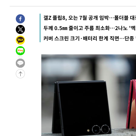
-25761초 전 >
서울 열대야 15일째 지속…비공식 '초열대야' 30도 넘어
-24328초 전 >
[속보]코스닥, 2.15포인트(0.27%) 내린 797.44 출발
갤Z 플립8, 오는 7월 공개 임박…폴더블 
-24311초 전 >
[속보]코스피, 119.51포인트(1.81%) 내린 6478.75 개
두께 0.5㎜ 줄이고 주름 최소화…2나노 '엑
-20758초 전 >
6월 경상수지 497.3억 달러…두 달 연속 사상 최대
커버 스크린 크기·배터리 한계 직면…단종 
-20709초 전 >
서울 낮 39도 '폭염중대경보'…40도 관측 가능성도
-18071초 전 >
미 워싱턴주 스포캔 시의 통제불능 3개 산불, 방화선 일부
-10244초 전 >
[속보] 호르무즈 해협 이란-오만 협상 기대속 뉴욕증시 혼
우 0.49%↑
-8599초 전 >
[속보] 이란 대통령 "지금 최고지도자와 소통하기가 매우 
임 3년 인터뷰
1시간 전 >
[속보] "이란-오만, 호르무즈 해협 통행 항로 합의" 이란 외