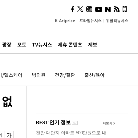
계…'고급 가요'의 주체적
영토
K-Artprice
프라임뉴시스
위클리뉴시스
광장
포토
TV뉴시스
제휴 콘텐츠
제보
기/헬스케어
병의원
건강/질환
출산/육아
 없