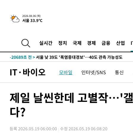
상
-28908초 전 >
[속보]코스피 매도사이드카 발동…4%대 급락
-28180초 전 >
[속보]전남광주 초대 시민추천 부시장에 백승주·윤난실
2026.08.06 (목)
서울 33.9℃
-25741초 전 >
서울 열대야 15일째 지속…비공식 '초열대야' 30도 넘어
-24308초 전 >
[속보]코스닥, 2.15포인트(0.27%) 내린 797.44 출발
-24291초 전 >
[속보]코스피, 119.51포인트(1.81%) 내린 6478.75 개
실시간
정치
국제
경제
금융
산업
-20738초 전 >
6월 경상수지 497.3억 달러…두 달 연속 사상 최대
-20689초 전 >
서울 낮 39도 '폭염중대경보'…40도 관측 가능성도
-18051초 전 >
미 워싱턴주 스포캔 시의 통제불능 3개 산불, 방화선 일부
IT·바이오
모바일
인터넷/SNS
통신
-10224초 전 >
[속보] 호르무즈 해협 이란-오만 협상 기대속 뉴욕증시 혼
우 0.49%↑
-8579초 전 >
[속보] 이란 대통령 "지금 최고지도자와 소통하기가 매우 
임 3년 인터뷰
1시간 전 >
[속보] "이란-오만, 호르무즈 해협 통행 항로 합의" 이란 외
제일 날씬한데 고별작…'갤럭
-31051초 전 >
[속보]산업장관 "李정부, 원전 반대 안해…안정 전력 위
다?
-29748초 전 >
[속보]경찰, '홍명보 선임 논란' 대한축구협회·축구회관 
색
-29135초 전 >
[속보]산업장관 "美무역법 제301조 과잉생산 결과 발표 8
상
-28928초 전 >
[속보]코스피 매도사이드카 발동…4%대 급락
등록 2026.05.19 06:00:00
수정 2026.05.19 06:08:20
-28200초 전 >
[속보]전남광주 초대 시민추천 부시장에 백승주·윤난실