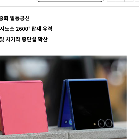
대중화 일등공신
장
시노스 2600' 탑재 유력
및 차기작 중단설 확산
 구축
조 마감 다
어려워" 취
무부 대변인