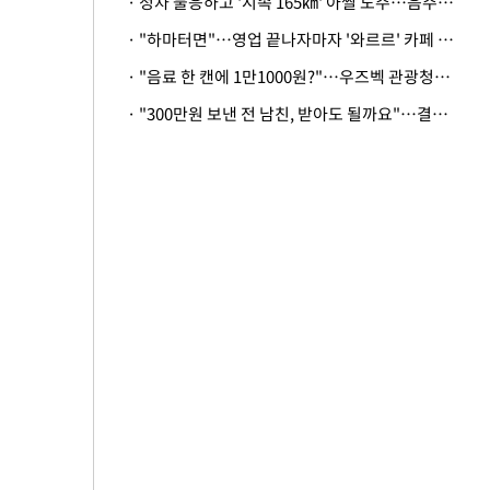
· 정차 불응하고 '시속 165㎞' 아찔 도주…음주운전자 체포
· "하마터면"…영업 끝나자마자 '와르르' 카페 테라스 덮친 대리석 외벽
· "음료 한 캔에 1만1000원?"…우즈벡 관광청까지 나섰다, 유튜버 폭로 후폭풍
· "300만원 보낸 전 남친, 받아도 될까요"…결혼 앞둔 예비신부의 뜻밖 고충