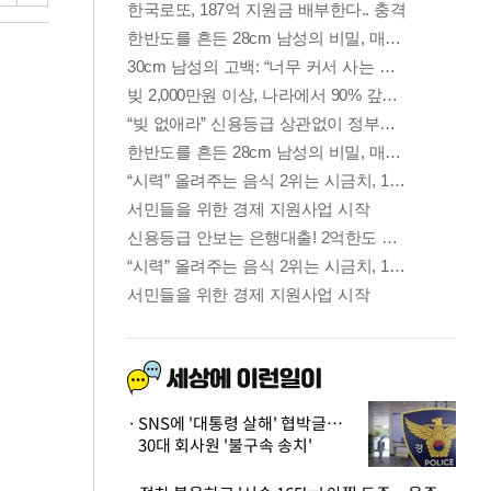
SNS에 '대통령 살해' 협박글…
30대 회사원 '불구속 송치'