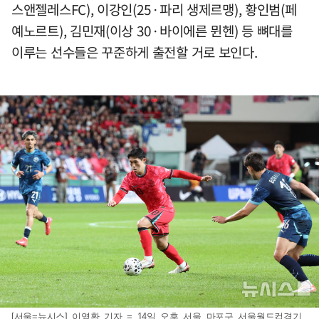
스앤젤레스FC), 이강인(25·파리 생제르맹), 황인범(페
예노르트), 김민재(이상 30·바이에른 뮌헨) 등 뼈대를
이루는 선수들은 꾸준하게 출전할 거로 보인다.
[서울=뉴시스] 이영환 기자 = 14일 오후 서울 마포구 서울월드컵경기