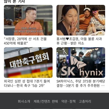
많이 본 기사
"서장훈, 28억에 산 서초 건물
홍서범♥조갑경, 아들 불륜 사과
450억에 매물로"
후 근황…밝은 미소
외국인 심판 성 접대 7경기 들여
SK하이닉스, 주당 375원 분기배당
다보니…한국 축구 '5승 2무'
결정…3분기 중 추가 주주환원 발
표
회사소개
제휴/컨텐츠 판매
약관·정책
고충처리