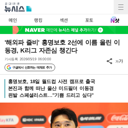
메인
랭킹
섹션
포토
'해외파 즐비' 홍명보호 2선에 이름 올린 이
동경, K리그 자존심 챙긴다
기사등록
2026/05/19 06:00:00
가
가
구글에서 선호하는 매체로 추가
홍명보호, 18일 월드컵 사전 캠프로 출국
본진과 함께 떠난 울산 미드필더 이동경
왼발 스페셜리스트…"기쁨 드리고 싶다"