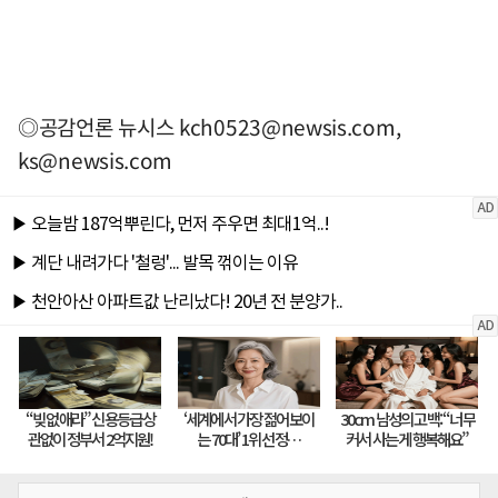
◎공감언론 뉴시스
kch0523@newsis.com
,
ks@newsis.com