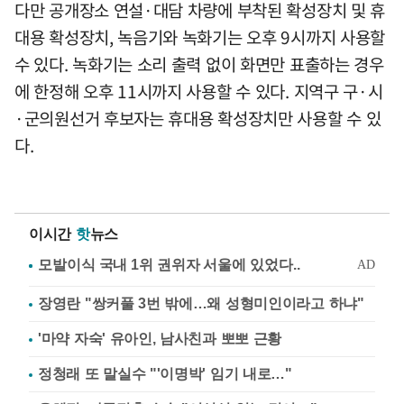
다만 공개장소 연설·대담 차량에 부착된 확성장치 및 휴
대용 확성장치, 녹음기와 녹화기는 오후 9시까지 사용할
수 있다. 녹화기는 소리 출력 없이 화면만 표출하는 경우
에 한정해 오후 11시까지 사용할 수 있다. 지역구 구·시
·군의원선거 후보자는 휴대용 확성장치만 사용할 수 있
다.
이시간
핫
뉴스
장영란 "쌍커풀 3번 밖에…왜 성형미인이라고 하냐"
'마약 자숙' 유아인, 남사친과 뽀뽀 근황
정청래 또 말실수 "'이명박' 임기 내로…"