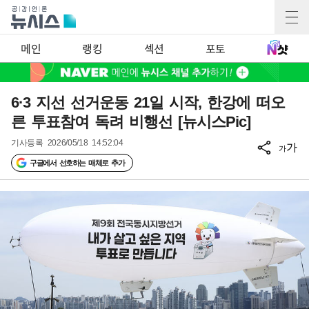
메인
랭킹
섹션
포토
6·3 지선 선거운동 21일 시작, 한강에 떠오
른 투표참여 독려 비행선 [뉴시스Pic]
기사등록
2026/05/18 14:52:04
가
가
구글에서 선호하는 매체로 추가