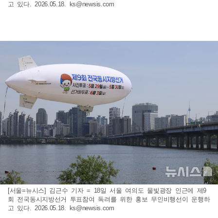
고 있다. 2026.05.18.
ks@newsis.com
[서울=뉴시스] 김근수 기자 = 18일 서울 여의도 물빛광장 인근에 제9
회 전국동시지방선거 투표참여 독려를 위한 홍보 무인비행선이 운행하
고 있다. 2026.05.18.
ks@newsis.com