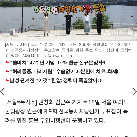
[서울=뉴시스] 김근수 기자 = 18일 서울 여의도 물빛광장 인근에 제9
회 전국동시지방선거 투표참여 독려를 위한 홍보 무인비행선이 운행하
고 있다. 2026.05.18.
ks@newsis.com
[서울=뉴시스] 권창회 김근수 기자 = 18일 서울 여의도
물빛광장 인근에 제9회 전국동시지방선거 투표참여 독
려를 위한 홍보 무인비행선이 운행하고 있다.