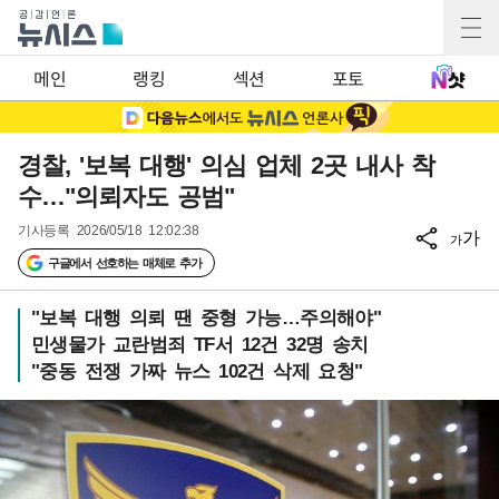
메인
랭킹
섹션
포토
경찰, '보복 대행' 의심 업체 2곳 내사 착
수…"의뢰자도 공범"
기사등록
2026/05/18 12:02:38
가
가
구글에서 선호하는 매체로 추가
"보복 대행 의뢰 땐 중형 가능…주의해야"
민생물가 교란범죄 TF서 12건 32명 송치
"중동 전쟁 가짜 뉴스 102건 삭제 요청"