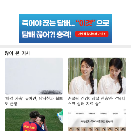
많이 본 기사
'마약 자숙' 유아인, 남사친과 볼뽀
손떨림 건강이상설 한승연…"목디
뽀 근황
스크 심해 치료 중"