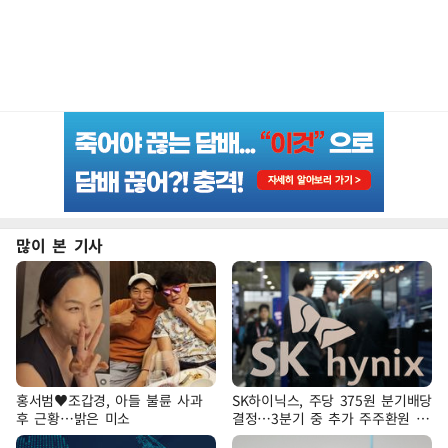
많이 본 기사
홍서범♥조갑경, 아들 불륜 사과
SK하이닉스, 주당 375원 분기배당
후 근황…밝은 미소
결정…3분기 중 추가 주주환원 발
표