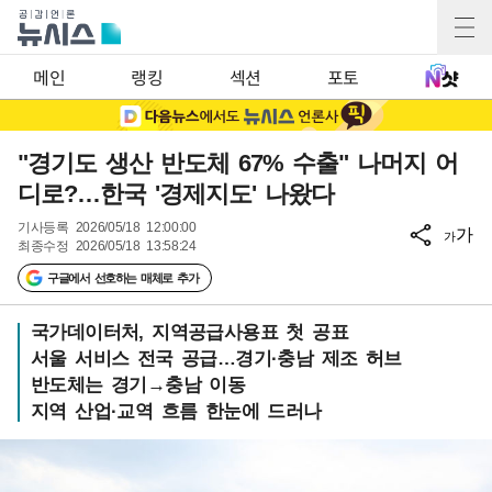
메인
랭킹
섹션
포토
"경기도 생산 반도체 67% 수출" 나머지 어
디로?…한국 '경제지도' 나왔다
기사등록
2026/05/18 12:00:00
가
가
최종수정
2026/05/18 13:58:24
구글에서 선호하는 매체로 추가
국가데이터처, 지역공급사용표 첫 공표
서울 서비스 전국 공급…경기·충남 제조 허브
반도체는 경기→충남 이동
지역 산업·교역 흐름 한눈에 드러나