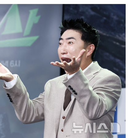
사망
 하향
별재난지역
…희망지 못
날씨]
요 선제 대
단
무'
 마쳐
부장 기소
"
협회
 교수…이