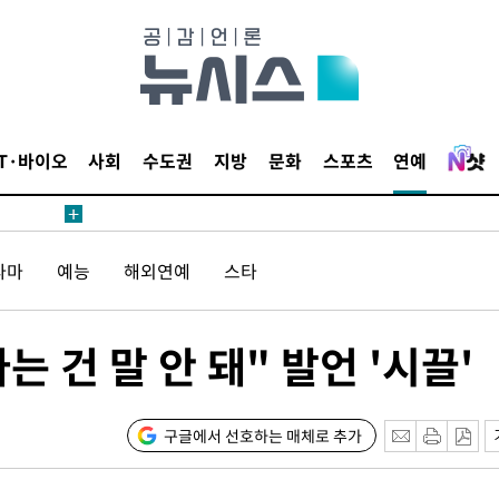
날씨]
요 선제 대
단
무'
IT·바이오
사회
수도권
지방
문화
스포츠
연예
 마쳐
라마
예능
해외연예
스타
부장 기소
"
협회
는 건 말 안 돼" 발언 '시끌'
 교수…이
 절차 개시
25.3%↑
구글에서 선호하는 매체로 추가