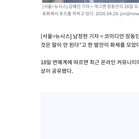
병태 후임
[서울=뉴시스] 김혜진 기자 = 개그맨 장동민이 28일 오
-13775초 전 >
[속보]국힘 윤리위, '돌려차기 발언' 진종오·서범수 징계
표회에서 포즈를 취하고 있다. 2026.04.28.
jini@new
-9100초 전 >
[속보] 7월 중국 수출 23.9%↑ 수입 27.5%↑…무역총액 
-6260초 전 >
[속보]'채상병 순직 책임' 임성근, 항소심도 징역 3년
-6126초 전 >
[속보]종합특검, '관저이전 봐주기 감사' 유병호 구속기소
[서울=뉴시스] 남정현 기자 = 코미디언 장동민
-2726초 전 >
민주 콩고 에볼라환자 4천명 돌파, 4053명 발생 1850명 
것은 말이 안 된다"고 한 발언이 화제를 모았다
18일 연예계에 따르면 최근 온라인 커뮤니티에
상이 공유됐다.