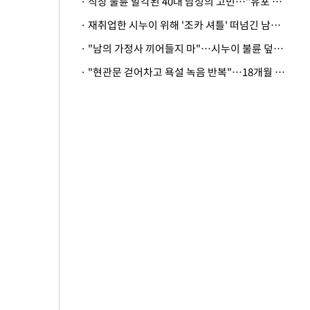
· 직장 불륜 발각된 40대 남성의 고민…"유포 동료 명예훼손·협박죄 고소 가능할까"
· 재취업한 시누이 위해 '조카 셔틀' 떠넘긴 남편…아내 "난 못한다"
· "남의 가정사 끼어들지 마"…시누이 불륜 덮으려는 남편에 억울한 아내
· "현관문 걷어차고 욕설 녹음 반복"…18개월 아기 키우는 집 뒤흔든 '앞집의 비극'