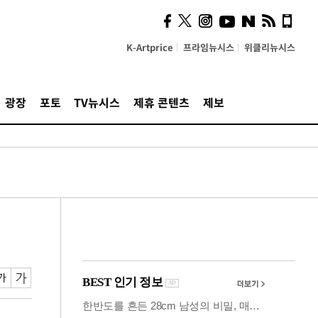
시, 스마트폰 액세서리에
NFC 더했다
K-Artprice
프라임뉴시스
위클리뉴시스
광장
포토
TV뉴시스
제휴 콘텐츠
제보