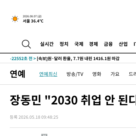
갈 수도
-28470초 전 >
낮 최고 37도 찜통더위…곳곳 소나기·강원 많은 비[내일
-26776초 전 >
SK하이닉스, 용인·청주 팹에 54조 투자…"AI 메모리 수
2026.08.07 (금)
서울 36.4℃
응"
-23632초 전 >
여자배구 이재영·이다영 자매, 아제르바이잔 투란VC 입
-22885초 전 >
외국인 심판 성 접대 7경기 들여다보니…한국 축구 '5승 2
-22619초 전 >
[속보]코스닥, 2.86포인트(0.36%) 내린 798.81마감
실시간
정치
국제
경제
금융
산업
-22572초 전 >
[속보]코스피, 6200선 약보합…0.60% 내린 6258.77에
-22552초 전 >
[속보]원·달러 환율, 7.7원 내린 1416.1원 마감
-22441초 전 >
[속보] 노원서 40.1도 관측…서울, 2018년 이후 첫 40도
연예
연예최신
방송/TV
영화
가요
드
-19531초 전 >
[속보]종합특검, '계엄 수용공간 확보' 신용해 前교정본
-18404초 전 >
외신들도 주목한 韓축구 파문…"국민적 공분에 수사 재개
-18375초 전 >
11시간 압수수색에 성접대 파문까지…'쑥대밭' 된 축구
장동민 "2030 취업 안 된다
-17397초 전 >
[속보]규제합리화위원회 부위원장에 김태유 서울대 공대
병태 후임
-13755초 전 >
[속보]국힘 윤리위, '돌려차기 발언' 진종오·서범수 징계
등록 2026.05.18 09:48:25
-9080초 전 >
[속보] 7월 중국 수출 23.9%↑ 수입 27.5%↑…무역총액 
-6240초 전 >
[속보]'채상병 순직 책임' 임성근, 항소심도 징역 3년
-6106초 전 >
[속보]종합특검, '관저이전 봐주기 감사' 유병호 구속기소