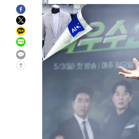
X
-2706초 전 >
민주 콩고 에볼라환자 4천명 돌파, 4053명 발생 1850명 
-30592초 전 >
"낮 기온 소폭 하락"…수도권 폭염중대경보, 폭염경보로
-30556초 전 >
[속보]이 대통령, '호우피해' 안동·의성 관할 4개 면 특
선포
-30519초 전 >
[단독]중수청 지원 검사들, 정원 초과 시 낮은 계급 임용
갈 수도
-28490초 전 >
낮 최고 37도 찜통더위…곳곳 소나기·강원 많은 비[내일
-26796초 전 >
SK하이닉스, 용인·청주 팹에 54조 투자…"AI 메모리 수
응"
-23652초 전 >
여자배구 이재영·이다영 자매, 아제르바이잔 투란VC 입
-22905초 전 >
외국인 심판 성 접대 7경기 들여다보니…한국 축구 '5승 2
-22639초 전 >
[속보]코스닥, 2.86포인트(0.36%) 내린 798.81마감
-22592초 전 >
[속보]코스피, 6200선 약보합…0.60% 내린 6258.77에
-22572초 전 >
[속보]원·달러 환율, 7.7원 내린 1416.1원 마감
-22461초 전 >
[속보] 노원서 40.1도 관측…서울, 2018년 이후 첫 40도
-19551초 전 >
[속보]종합특검, '계엄 수용공간 확보' 신용해 前교정본
-18424초 전 >
외신들도 주목한 韓축구 파문…"국민적 공분에 수사 재개
-18395초 전 >
11시간 압수수색에 성접대 파문까지…'쑥대밭' 된 축구
-17417초 전 >
[속보]규제합리화위원회 부위원장에 김태유 서울대 공대