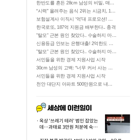
옥상 '쓰레기 테러' 범인 잡았는
데…과태료 3만원 처분에 숙박업
주 허탈