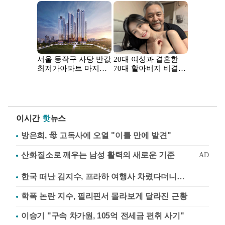
이시간
핫
뉴스
방은희, 母 고독사에 오열 "이틀 만에 발견"
한국 떠난 김지수, 프라하 여행사 차렸다더니…
학폭 논란 지수, 필리핀서 몰라보게 달라진 근황
이승기 "구속 차가원, 105억 전세금 편취 사기"