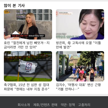
많이 본 기사
효린 "절친에게 남친 빼앗겨…지
방은희, 母 고독사에 오열 "이틀
금이라면 가만 안 있어"
만에 발견"
축구협회, 15년 전 심판 성 접대
김지수, '여행사 대표' 변신 근황
파문에 "현재는 내부 지침 준수"
"가볼 만하니…"
회사소개
제휴/컨텐츠 판매
약관·정책
고충처리