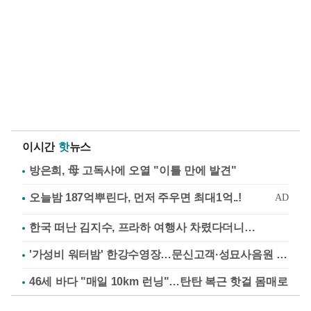
이시간
핫
뉴스
방은희, 母 고독사에 오열 "이틀 만에 발견"
한국 떠난 김지수, 프라하 여행사 차렸다더니…
'가성비 워터밤' 한강수영장…문신고객·성묘사음원 민원
46세 바다 "매일 10km 런닝"…탄탄 복근 핫걸 몸매로