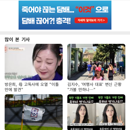
많이 본 기사
방은희, 母 고독사에 오열 "이틀
김지수, '여행사 대표' 변신 근황
만에 발견"
"가볼 만하니…"