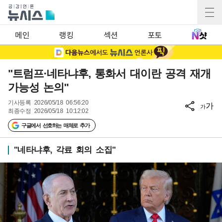
메인
랭킹
섹션
포토
"트럼프·네타냐후, 통화서 대이란 공격 재개
가능성 논의"
기사등록
2026/05/18 06:56:20
가
가
최종수정
2026/05/18 10:12:02
구글에서 선호하는 매체로 추가
"네타냐후, 각료 회의 소집"