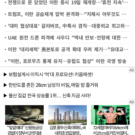
전쟁으로 문 닫았던 이란 증시 19일 재개장…'휴전 지속' 관건
트럼프, 이란 공습재개 압박 본격화…"지체시 아무것도 안남을것"(종합)
'대미 협상대표' 갈리바프, 中특사 겸직…대중외교 최고위 격상
UAE 원전 드론 피격에 사우디 "역내 안보·안정에 대한 위협"
이란 '대리세력' 美본토로 공격 확대 우려 제기…"유대교 회당 등 계획"
"이란, 호르무즈 통제 유지…유럽도 협상" 이란 국영 방송