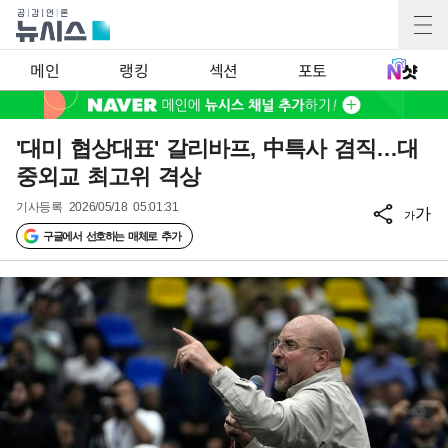
메인
랭킹
섹션
포토
'대미 협상대표' 갈리바프, 中특사 겸직…대
중외교 최고위 격상
기사등록
2026/05/18 05:01:31
가
가
구글에서 선호하는 매체로 추가