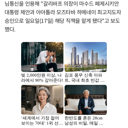
님통신을 인용해 "갈리바프 의장이 마수드 페제시키안
대통령 제안과 아야톨라 모즈타바 하메네이 최고지도자
승인으로 일요일(17일) 해당 직책을 맡게 됐다"고 보도
했다.