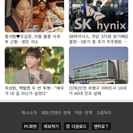
홍서범♥조갑경, 아들 불륜 사과
SK하이닉스, 주당 375원 분기배당
후 근황…밝은 미소
결정…3분기 중 추가 주주환원 발
표
최성원, 백혈병 두 번 투병…"배우
[단독]인천 부평구 아파트서 10대
가 내 길 아닌가 싶었다"
가 40대 친모 살해
회사소개
제휴/컨텐츠 판매
약관·정책
고충처리
PC화면
제보하기
앱 다운로드
맨위로↑