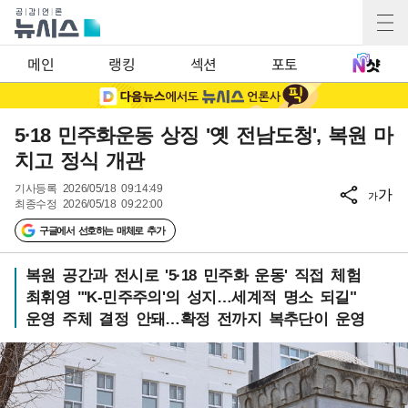
메인
랭킹
섹션
포토
5·18 민주화운동 상징 '옛 전남도청', 복원 마
치고 정식 개관
기사등록
2026/05/18 09:14:49
가
가
최종수정
2026/05/18 09:22:00
구글에서 선호하는 매체로 추가
복원 공간과 전시로 '5·18 민주화 운동' 직접 체험
최휘영 "'K-민주주의'의 성지…세계적 명소 되길"
운영 주체 결정 안돼…확정 전까지 복추단이 운영