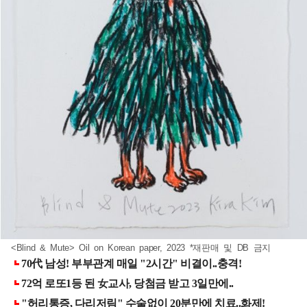
<Blind & Mute> Oil on Korean paper, 2023 *재판매 및 DB 금지