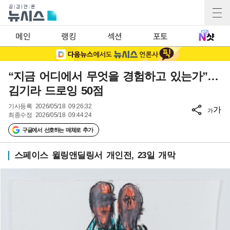
메인
랭킹
섹션
포토
“지금 어디에서 무엇을 경험하고 있는가”…
김기라 드로잉 50점
기사등록
2026/05/18 09:26:32
가
가
최종수정
2026/05/18 09:44:24
구글에서 선호하는 매체로 추가
스페이스 윌링앤딜링서 개인전, 23일 개막