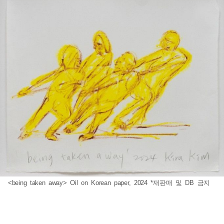
<being taken away> Oil on Korean paper, 2024 *재판매 및 DB 금지