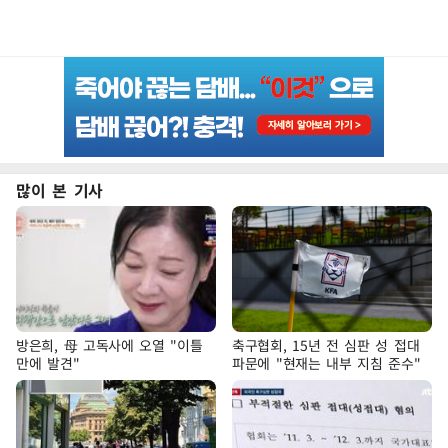
많이 본 기사
방은희, 母 고독사에 오열 "이틀
축구협회, 15년 전 심판 성 접대
만에 발견"
파문에 "현재는 내부 지침 준수"