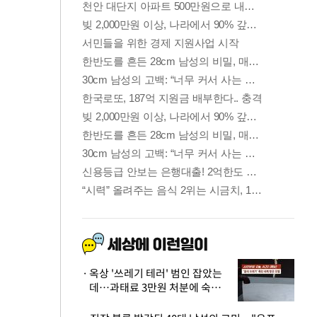
옥상 '쓰레기 테러' 범인 잡았는
데…과태료 3만원 처분에 숙박업
주 허탈