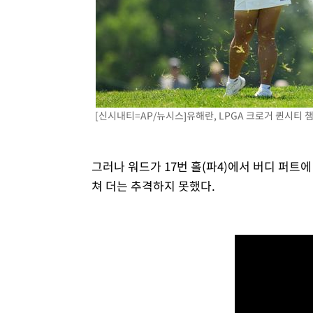
[신시내티=AP/뉴시스]유해란, LPGA 크로거 퀸시티 챔피
그러나 워드가 17번 홀(파4)에서 버디 퍼트에
쳐 더는 추격하지 못했다.