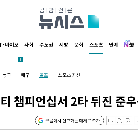
 CDC
 압수수색
위 등 9곳
IT·바이오
사회
수도권
지방
문화
스포츠
연예
출발
개장
농구
배구
골프
스포츠최신
3명은 중
에서 두차
시티 챔피언십서 2타 뒤진 준
20일 후
구글에서 선호하는 매체로 추가
 사망