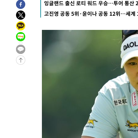
잉글랜드 출신 로티 워드 우승…투어 통산 
-29978초 전 >
"미 전국적 살모네라 식중독 원인은 멕시코산 할라피뇨"--
고진영 공동 5위·윤이나 공동 12위…세계 
-28491초 전 >
[속보]경찰·노동부, HL만도 평택사업장 끼임 사망 관련
-28372초 전 >
[속보]합수본, '투표율 허위 입력' 중앙·서울·경기도 선관
압수수색
-28127초 전 >
[속보]원·달러 환율, 오전 9시 1423.8원
-27923초 전 >
[속보]삼성전자·SK하이닉스 동반 강보합…1%대 상승 
-27909초 전 >
[속보]코스닥, 5.95포인트(0.74%) 상승한 807.62개장
-27877초 전 >
[속보]코스피, 6300선 재탈환…1.09% 오른 6365.07 
-25042초 전 >
시리아 다마스쿠스 교외에서 미니버스 폭발.. 14명 부상, 
태
-24340초 전 >
입추에도 극한더위…서울 낮 39도 '폭염중대경보'
-19304초 전 >
이란, 호르무즈서 "적국 목표물들"과 대치로 남부 케슘섬
례 큰 폭발음
-18019초 전 >
[속보]美, 폴리실리콘 수입 규제…파생제품 15% 관세, 1
발효
-16170초 전 >
[속보]트럼프, 美 원정출산 금지 행정명령 서명
-13870초 전 >
[속보] 뉴욕증시, 일제 하락 마감…나스닥 0.06%↓