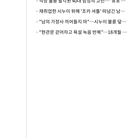
· 직장 불륜 발각된 40대 남성의 고민…"유포 동료 명예훼손·협박죄 고소 가능할까"
· 재취업한 시누이 위해 '조카 셔틀' 떠넘긴 남편…아내 "난 못한다"
· "남의 가정사 끼어들지 마"…시누이 불륜 덮으려는 남편에 억울한 아내
· "현관문 걷어차고 욕설 녹음 반복"…18개월 아기 키우는 집 뒤흔든 '앞집의 비극'