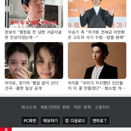
정보석 "황정음 전 남편 서글서글
이승기 측 "차가원 전세금 미반환
한 인상이었는데…"
은 고도의 사기 수법…엄벌 원해"
아이유, 장기하 '별일 없이 산다'
허지웅 "우리가 지지했던 인간들
선곡…쿨한 일상 공개
이 이 꼴 만들었다"…형소법 개정
에 격한 반응
회사소개
제휴/컨텐츠 판매
약관·정책
고충처리
PC화면
제보하기
앱 다운로드
맨위로↑
광