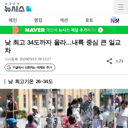
메인
랭킹
섹션
포토
낮 최고 34도까지 올라…내륙 중심 큰 일교
차
기사등록
2026/05/18 08:13:27
가
가
구글에서 선호하는 매체로 추가
낮 최고기온 26~34도