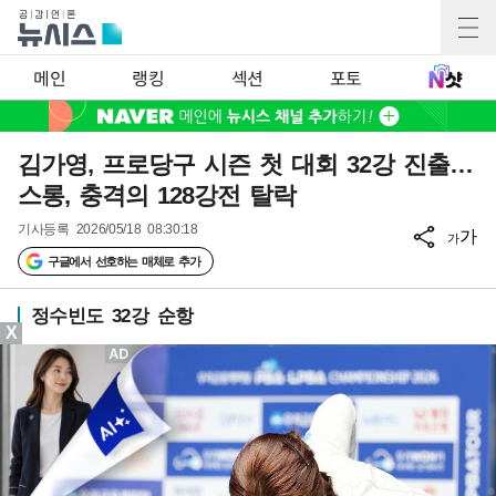
메인
랭킹
섹션
포토
김가영, 프로당구 시즌 첫 대회 32강 진출…
스롱, 충격의 128강전 탈락
기사등록
2026/05/18 08:30:18
가
가
구글에서 선호하는 매체로 추가
정수빈도 32강 순항
X