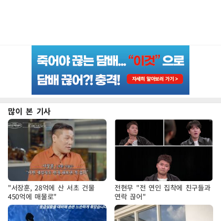
많이 본 기사
"서장훈, 28억에 산 서초 건물
전현무 "전 연인 집착에 친구들과
450억에 매물로"
연락 끊어"