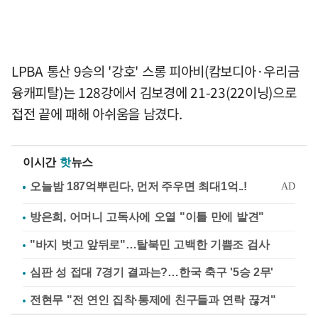
LPBA 통산 9승의 '강호' 스롱 피아비(캄보디아·우리금
융캐피탈)는 128강에서 김보경에 21-23(22이닝)으로
접전 끝에 패해 아쉬움을 남겼다.
이시간
핫
뉴스
방은희, 어머니 고독사에 오열 "이틀 만에 발견"
"바지 벗고 앞뒤로"…탈북민 고백한 기쁨조 검사
심판 성 접대 7경기 결과는?…한국 축구 '5승 2무'
전현무 "전 연인 집착·통제에 친구들과 연락 끊겨"