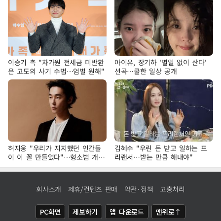
이승기 측 "차가원 전세금 미반환
아이유, 장기하 '별일 없이 산다'
은 고도의 사기 수법…엄벌 원해"
선곡…쿨한 일상 공개
허지웅 "우리가 지지했던 인간들
김혜수 "우린 돈 받고 일하는 프
이 이 꼴 만들었다"…형소법 개정
리랜서…받는 만큼 해내야"
에 격한 반응
회사소개
제휴/컨텐츠 판매
약관·정책
고충처리
PC화면
제보하기
앱 다운로드
맨위로↑