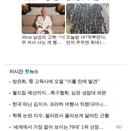
이시간
핫
뉴스
방은희, 母 고독사에 오열 "이틀 만에 발견"
월드컵 예선까지…축구협회, 심판 성접대 파문
한국 떠난 김지수, 프라하 여행사 차렸다더니…
학폭 논란 지수, 필리핀서 몰라보게 달라진 근황