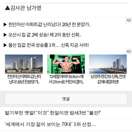
▲감사관 남가영
댓글