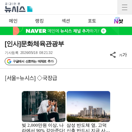
메인
랭킹
섹션
포토
[인사]문화체육관광부
기사등록
2026/05/18 08:21:32
가
가
구글에서 선호하는 매체로 추가
[서울=뉴시스] ◇국장급