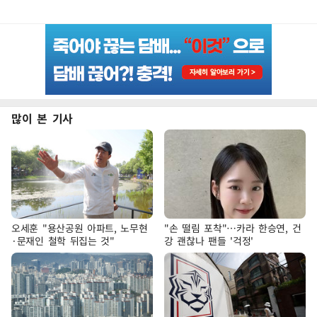
많이 본 기사
오세훈 "용산공원 아파트, 노무현
"손 떨림 포착"…카라 한승연, 건
·문재인 철학 뒤집는 것"
강 괜찮나 팬들 '걱정'