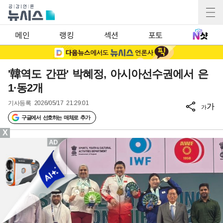
메인
랭킹
섹션
포토
'韓역도 간판' 박혜정, 아시아선수권에서 은
1·동2개
기사등록
2026/05/17 21:29:01
가
가
구글에서 선호하는 매체로 추가
X