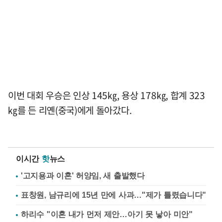
이번 대회 우승은 인상 145㎏, 용상 178㎏, 합계 323
㎏를 든 리옌(중국)에게 돌아갔다.
이시간
핫
뉴스
'고지용과 이혼' 허양임, 새 출발했다
표창원, 남규리에 15년 만에 사과…"제가 틀렸습니다"
하리수 "이혼 내가 먼저 제안…아기 못 낳아 미안"