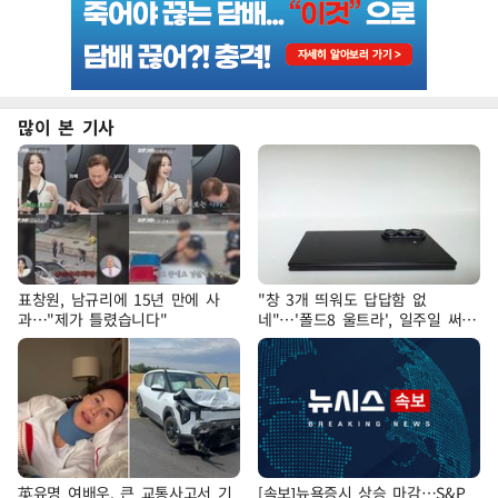
많이 본 기사
표창원, 남규리에 15년 만에 사
"창 3개 띄워도 답답함 없
과…"제가 틀렸습니다"
네"…'폴드8 울트라', 일주일 써보
니
英유명 여배우, 큰 교통사고서 기
[속보]뉴욕증시 상승 마감…S&P