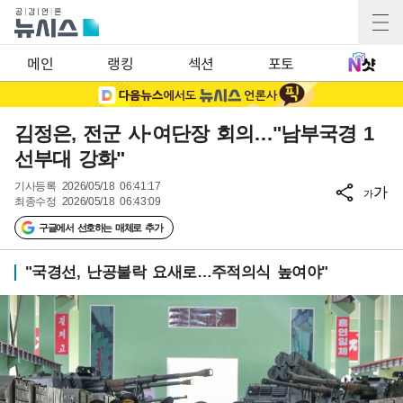
메인
랭킹
섹션
포토
김정은, 전군 사·여단장 회의…"남부국경 1
선부대 강화"
기사등록
2026/05/18 06:41:17
가
가
최종수정
2026/05/18 06:43:09
구글에서 선호하는 매체로 추가
"국경선, 난공불락 요새로…주적의식 높여야"