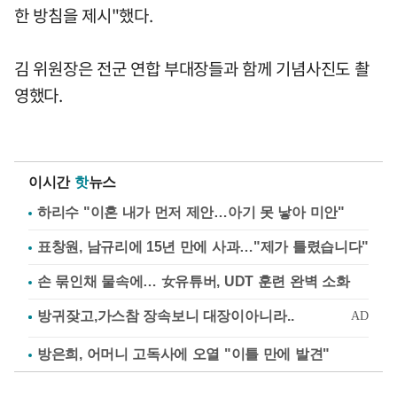
한 방침을 제시"했다.
김 위원장은 전군 연합 부대장들과 함께 기념사진도 촬
영했다.
이시간
핫
뉴스
하리수 "이혼 내가 먼저 제안…아기 못 낳아 미안"
표창원, 남규리에 15년 만에 사과…"제가 틀렸습니다"
손 묶인채 물속에… 女유튜버, UDT 훈련 완벽 소화
방은희, 어머니 고독사에 오열 "이틀 만에 발견"