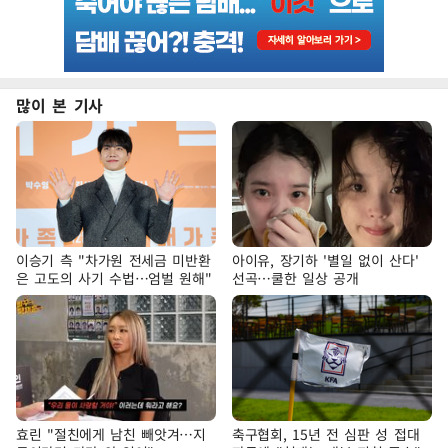
많이 본 기사
이승기 측 "차가원 전세금 미반환
아이유, 장기하 '별일 없이 산다'
은 고도의 사기 수법…엄벌 원해"
선곡…쿨한 일상 공개
효린 "절친에게 남친 빼앗겨…지
축구협회, 15년 전 심판 성 접대